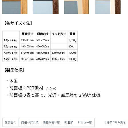
【各サイズ寸法】
額縁外寸
額縁内寸
マット内寸
重量
A1
638×885㎜
580×827㎜
1,500g
(マット無し)
A2
464×638㎜
406×580㎜
800g
(マット無し)
A1
673×963㎜
615×905㎜
530×820㎜
1,700g
(マット付き)
A2
503×683㎜
445×625㎜
400×580㎜
1,000g
(マット付き)
【製品仕様】
・木製
・前面板：PET素材
（1.0㎜）
・前面板の表と裏で、光沢・無反射の２WAY仕様
並び替え
価格が安い順
価格が高い順
新着順
レビュー順
8
件中
1
-
8
件表示