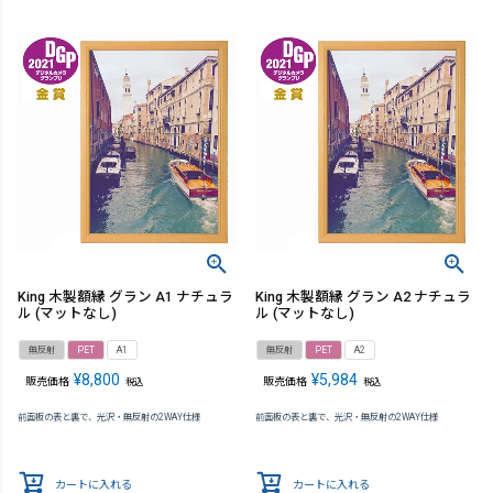
King 木製額縁 グラン A1 ナチュラ
King 木製額縁 グラン A2 ナチュラ
ル (マットなし)
ル (マットなし)
無反射
PET
A1
無反射
PET
A2
¥
8,800
¥
5,984
販売価格
販売価格
税込
税込
前面板の表と裏で、光沢・無反射の2WAY仕様
前面板の表と裏で、光沢・無反射の2WAY仕様
カートに入れる
カートに入れる