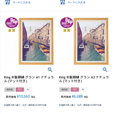
カートに入れる
カートに入れる
King 木製額縁 グラン A1 ナチュラ
King 木製額縁 グラン A2 ナチュラ
ル (マット付き)
ル (マット付き)
無反射
PET
A1
無反射
PET
A2
¥
10,560
¥
6,688
販売価格
販売価格
税込
税込
前面板の表と裏で、光沢・無反射の2WAY仕様
前面板の表と裏で、光沢・無反射の2WAY仕様