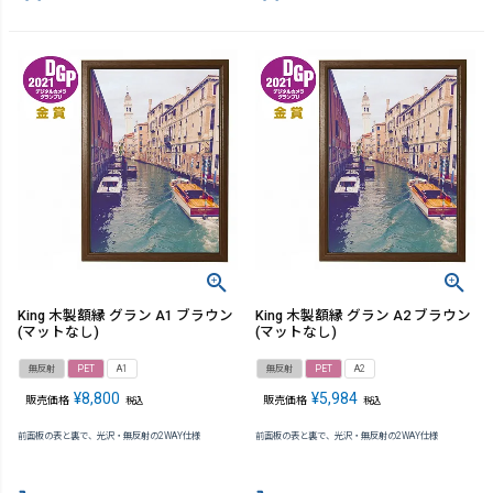
King 木製額縁 グラン A1 ブラウン
King 木製額縁 グラン A2 ブラウン
(マットなし)
(マットなし)
無反射
PET
A1
無反射
PET
A2
¥
8,800
¥
5,984
販売価格
販売価格
税込
税込
前面板の表と裏で、光沢・無反射の2WAY仕様
前面板の表と裏で、光沢・無反射の2WAY仕様