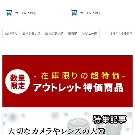
カートに入れる
カートに入れる
並び替え
価格が安い順
価格が高い順
新着順
レビュー順
8
件中
1
-
8
件表示