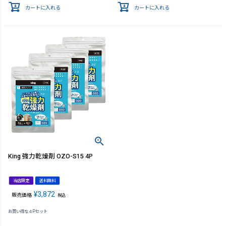
カートに入れる
カートに入れる
King 強力乾燥剤 OZO-S15 4P
当店限定
送料無料
¥
3,872
販売価格
税込
お買い得な４Pセット