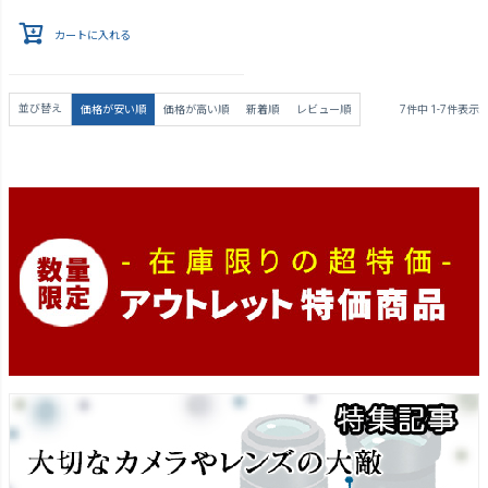
カートに入れる
並び替え
価格が安い順
価格が高い順
新着順
レビュー順
7
件中
1
-
7
件表示