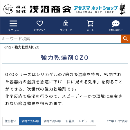
メニュー
お気に入り
マイページ
カート
お問い合わせ
King
強力乾燥剤OZO
強力乾燥剤OZO
OZOシリーズはシリカゲルの7倍の吸湿率を持ち、密閉され
た容器内の湿度を急速に下げ「目に見える効果」を得ること
ができる、次世代の強力乾燥剤です。
化学反応で吸湿を行うので、スピーディーかつ環境に左右さ
れない除湿効果を得られます。
並び替え
価格が安い順
価格が高い順
新着順
レビュー順
7
件中
1
-
7
件表示