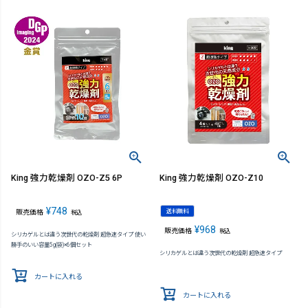
King 強力乾燥剤 OZO-Z5 6P
King 強力乾燥剤 OZO-Z10
¥
748
送料無料
販売価格
税込
¥
968
販売価格
税込
シリカゲルとは違う次世代の乾燥剤 超急速タイプ 使い
勝手のいい容量5g(袋)×6個セット
シリカゲルとは違う次世代の乾燥剤 超急速タイプ
カートに入れる
カートに入れる