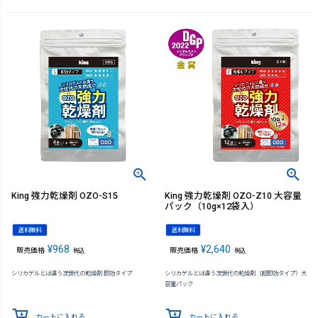
King 強力乾燥剤 OZO-S15
King 強力乾燥剤 OZO-Z10 大容量
パック（10g×12袋入）
送料無料
送料無料
¥
968
¥
2,640
販売価格
販売価格
税込
税込
シリカゲルとは違う次世代の乾燥剤 即効タイプ
シリカゲルとは違う次世代の乾燥剤（超即効タイプ）大
容量パック
カートに入れる
カートに入れる