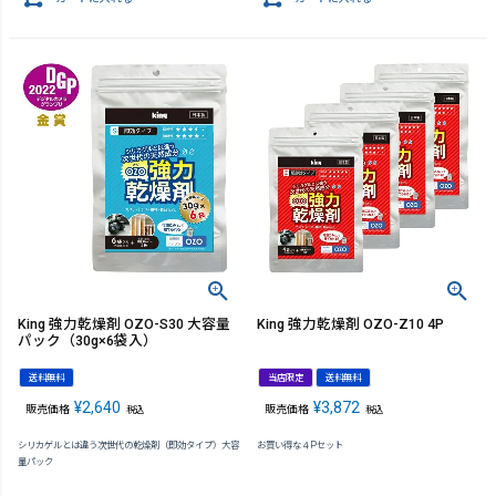
King 強力乾燥剤 OZO-S30 大容量
King 強力乾燥剤 OZO-Z10 4P
パック（30g×6袋入）
送料無料
当店限定
送料無料
¥
2,640
¥
3,872
販売価格
販売価格
税込
税込
シリカゲルとは違う次世代の乾燥剤（即効タイプ）大容
お買い得な４Pセット
量パック