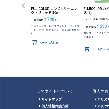
FUJICOLOR レンズクリーニン
FUJICOLOR カ
グ・リキッド 30ml
入り)
¥
748
¥
6
メーカー希望小売価格
販売価格
税込
¥
550
カメラレンズ、レンズフィルター他、スマ
販売価格
ートフォン、液晶モニターなどの汚れ取り
有効成分（ＢＣＡ）
に
防止します
カートに入れる
カートに入れ
このサイトについて
個人のお
サイトマップ
アサヌ
個人情報保護方針
アサヌ