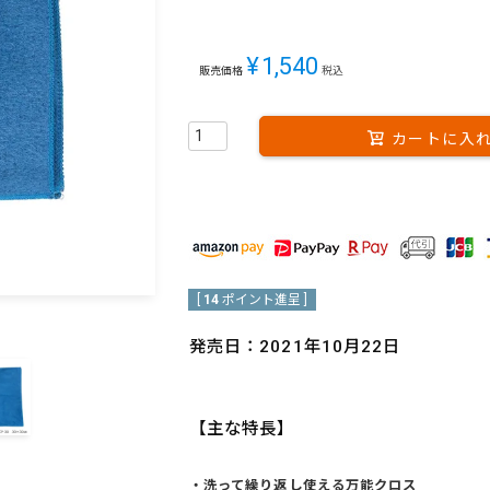
¥
1,540
販売価格
税込
カートに入
[
14
ポイント進呈 ]
発売日：2021年10月22日
【主な特長】
・洗って繰り返し使える万能クロス