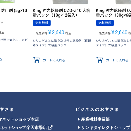
ビ防止剤 (5g×10
King 強力乾燥剤 OZO-Z10 大容
King 強力乾燥剤 O
量パック（10g×12袋入）
量パック（30g×6
93
送料無料
送料無料
¥
2,640
¥
2,640
税込
販売価格
税込
販売価格
が常温で気化し、カビ
シリカゲルとは違う次世代の乾燥剤（超即
シリカゲルとは違う次世
効タイプ）大容量パック
タイプ）大容量パック
る
カートに入れる
カートに入れる
客さま
ビジネスのお客さま
マネットショップ本店
産業機材事業部
楽天市場店
サンキダイレクトショップ
マネットショップ