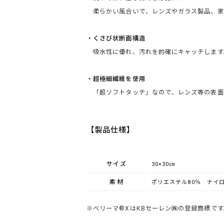
柔らかい風合いで、レンズやガラス製品、家
・くさび状断面構造
吸水性に優れ、汚れを的確にキャッチします
・超極細繊維を使用
「超ソフトタッチ」なので、レンズ等の表面
【製品仕様】
サイズ
30×30㎝
素材
ポリエステル80％
ナイロ
※ベリーマ®XはKBセーレン㈱の登録商標です