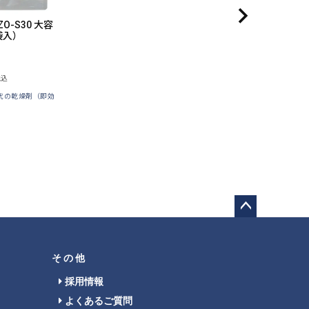
ZO-S30 大容
袋入）
税込
代の乾燥剤（即効
ペー
ジト
ップ
その他
へ
採用情報
よくあるご質問