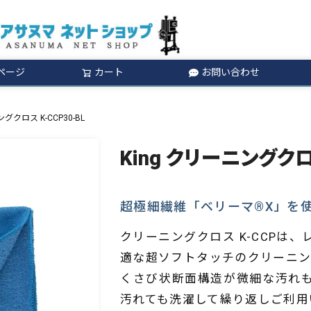
ページ
カート
お問い合わせ
検索
ングクロス K-CCP30-BL
King クリーニングクロス
超極細繊維「ベリーマ®X」を
クリーニングクロス K-CCPは
適な超ソフトタッチのクリーニン
くさび状断面構造が微細な汚れ
汚れても洗濯して繰り返しご利用