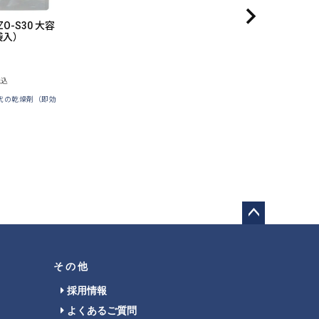
ZO-S30 大容
袋入）
税込
代の乾燥剤（即効
ペー
ジト
ップ
その他
へ
採用情報
よくあるご質問