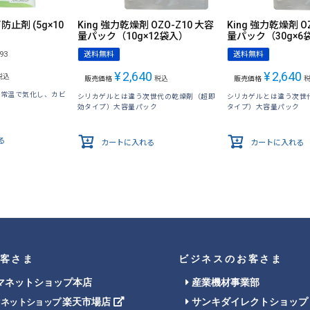
ビ防止剤 (5g×10
King 強力乾燥剤 OZO-Z10 大容
King 強力乾燥剤 O
量パック（10g×12袋入）
量パック（30g×6
93
送料無料
送料無料
¥
2,640
¥
2,640
税込
販売価格
税込
販売価格
が常温で気化し、カビ
シリカゲルとは違う次世代の乾燥剤（超即
シリカゲルとは違う次世
効タイプ）大容量パック
タイプ）大容量パック
る
カートに入れる
カートに入れる
客さま
ビジネスのお客さま
マネットショップ本店
産業機材事業部
楽天市場店
サンキダイレクトショップ
マネットショップ