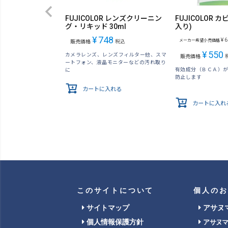
FUJICOLOR レンズクリーニン
FUJICOLOR カ
グ・リキッド 30ml
入り)
¥
748
¥
6
メーカー希望小売価格
販売価格
税込
¥
550
カメラレンズ、レンズフィルター他、スマ
販売価格
ートフォン、液晶モニターなどの汚れ取り
有効成分（ＢＣＡ）
に
防止します
カートに入れる
カートに入れ
このサイトについて
個人のお
サイトマップ
アサヌ
個人情報保護方針
アサヌ