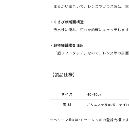
柔らかい風合いで、レンズやガラス製品、家
・くさび状断面構造
吸水性に優れ、汚れを的確にキャッチします
・超極細繊維を使用
「超ソフトタッチ」なので、レンズ等の表面
【製品仕様】
サイズ
40×40㎝
素材
ポリエステル80％
ナイロ
※ベリーマ®XはKBセーレン㈱の登録商標です