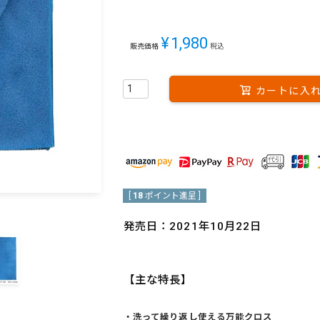
¥
1,980
販売価格
税込
カートに入
[
18
ポイント進呈 ]
発売日：2021年10月22日
【主な特長】
・洗って繰り返し使える万能クロス