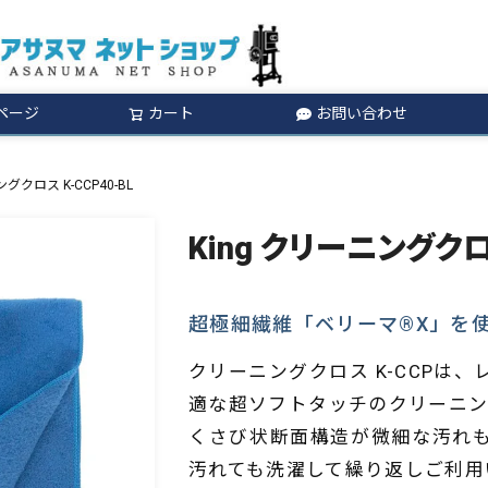
ページ
カート
お問い合わせ
検索
ングクロス K-CCP40-BL
King クリーニングクロス
超極細繊維「ベリーマ®X」を
クリーニングクロス K-CCPは
適な超ソフトタッチのクリーニン
くさび状断面構造が微細な汚れ
汚れても洗濯して繰り返しご利用