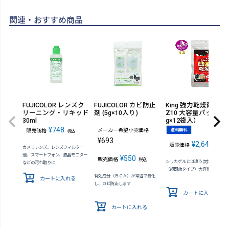
関連・おすすめ商品
FUJICOLOR レンズク
FUJICOLOR カビ防止
King 強力乾燥剤 OZO
リーニング・リキッド
剤 (5g×10入り)
Z10 大容量パック（1
30ml
g×12袋入）
¥
748
メーカー希望小売価格
送料無料
販売価格
税込
¥
693
¥
2,640
販売価格
税込
カメラレンズ、レンズフィルター
他、スマートフォン、液晶モニター
¥
550
販売価格
税込
シリカゲルとは違う次世代の乾燥
などの汚れ取りに
（超即効タイプ）大容量パック
有効成分（ＢＣＡ）が常温で気化
カートに入れる
し、カビ防止します
カートに入れる
カートに入れる