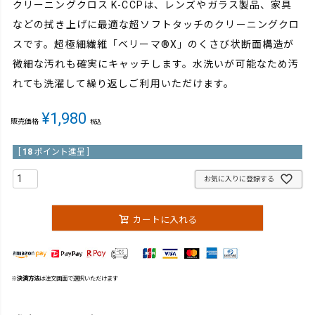
クリーニングクロス K-CCPは、レンズやガラス製品、家具
などの拭き上げに最適な超ソフトタッチのクリーニングクロ
スです。超極細繊維「ベリーマ®X」のくさび状断面構造が
微細な汚れも確実にキャッチします。水洗いが可能なため汚
れても洗濯して繰り返しご利用いただけます。
¥
1,980
販売価格
税込
[
18
ポイント進呈 ]
お気に入りに登録する
カートに入れる
※
決済方法
は注文画面で選択いただけます