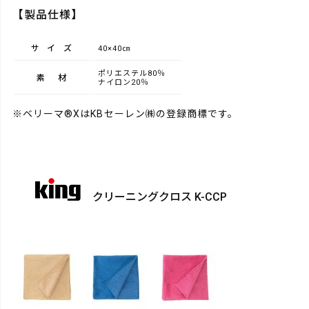
【製品仕様】
サイズ
40×40㎝
ポリエステル80％
素材
ナイロン20％
※ベリーマ®XはKBセーレン㈱の登録商標です。
クリーニングクロス K-CCP