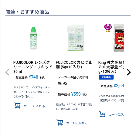
関連・おすすめ商品
FUJICOLOR レンズク
FUJICOLOR カビ防止
King 強力乾燥剤 OZO
リーニング・リキッド
剤 (5g×10入り)
Z10 大容量パック（1
30ml
g×12袋入）
¥
748
メーカー希望小売価格
送料無料
販売価格
税込
¥
693
¥
2,640
販売価格
税込
カメラレンズ、レンズフィルター
他、スマートフォン、液晶モニター
¥
550
販売価格
税込
シリカゲルとは違う次世代の乾燥
などの汚れ取りに
（超即効タイプ）大容量パック
有効成分（ＢＣＡ）が常温で気化
カートに入れる
し、カビ防止します
カートに入れる
カートに入れる