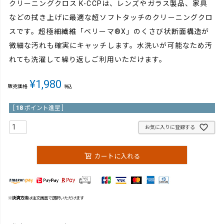
クリーニングクロス K-CCPは、レンズやガラス製品、家具
などの拭き上げに最適な超ソフトタッチのクリーニングクロ
スです。超極細繊維「ベリーマ®X」のくさび状断面構造が
微細な汚れも確実にキャッチします。水洗いが可能なため汚
れても洗濯して繰り返しご利用いただけます。
¥
1,980
販売価格
税込
[
18
ポイント進呈 ]
お気に入りに登録する
カートに入れる
※
決済方法
は注文画面で選択いただけます