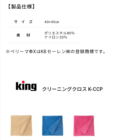
【製品仕様】
サイズ
40×40㎝
ポリエステル80％
素材
ナイロン20％
※ベリーマ®XはKBセーレン㈱の登録商標です。
クリーニングクロス K-CCP