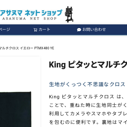
ページ
カート
お問い合わせ
検索
マルチクロス イエロー PTMX480 YE
King ピタッとマルチク
生地がくっつく不思議なクロス
King ピタッとマルチクロス 
ことで、重ねた時に生地同士が
利用してカメラやスマホやタブ
を包むのに便利です。裏地はマ