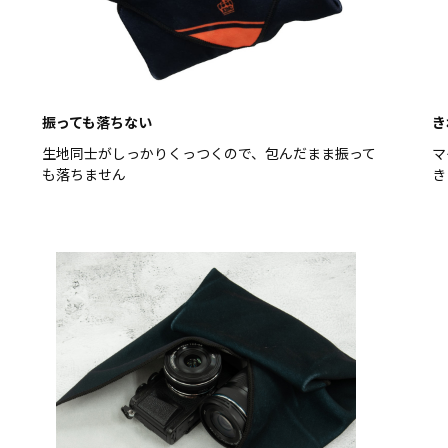
振っても落ちない
き
生地同士がしっかりくっつくので、包んだまま振って
マ
も落ちません
き