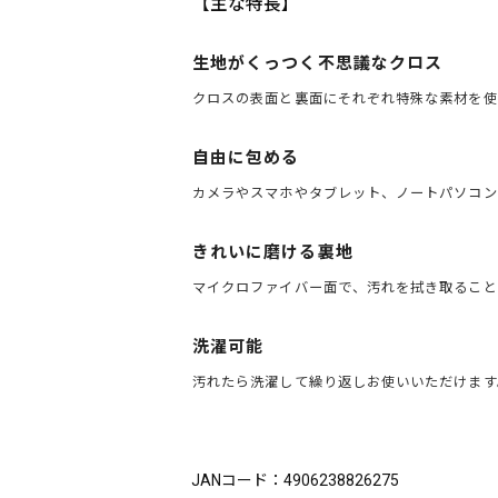
【主な特長】
生地がくっつく不思議なクロス
クロスの表面と裏面にそれぞれ特殊な素材を使
自由に包める
カメラやスマホやタブレット、ノートパソコン
きれいに磨ける裏地
マイクロファイバー面で、汚れを拭き取ること
洗濯可能
汚れたら洗濯して繰り返しお使いいただけます
ブランド：King（キング）
JANコード：4906238826275