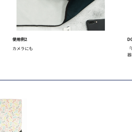
使用例2
D
カメラにも
「
器