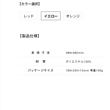
【カラー選択】
レッド
イエロー
オレンジ
【製品仕様】
本体寸法
480×480mm
材質
ポリエステル100%
パッケージサイズ
185×245×15mm 重量100g