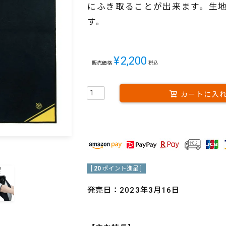
にふき取ることが出来ます。生
す。
¥
2,200
販売価格
税込
カートに入
[
20
ポイント進呈 ]
発売日：2023年3月16日