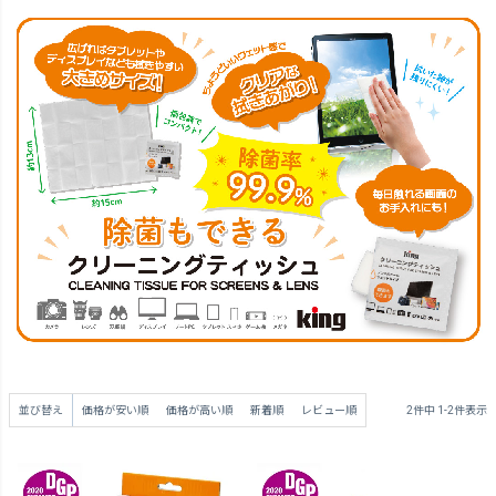
並び替え
価格が安い順
価格が高い順
新着順
レビュー順
2
件中
1
-
2
件表示