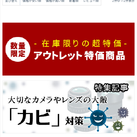
並び替え
価格が安い順
価格が高い順
新着順
レビュー順
2
件中
1
-
2
件表示