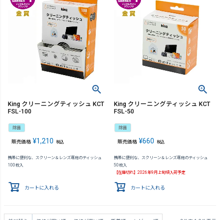
King クリーニングティッシュ KCT
King クリーニングティッシュ KCT
FSL-100
FSL-50
除菌
除菌
¥
1,210
¥
660
販売価格
販売価格
税込
税込
携帯に便利な、スクリーン＆レンズ専用のティッシュ
携帯に便利な、スクリーン＆レンズ専用のティッシュ
100枚入
50枚入
【在庫切れ】2026年9月上旬頃入荷予定
カートに入れる
カートに入れる