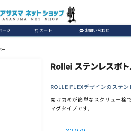
ページ
カート
お問い合わせ
検索
ルバー
Rollei ステンレスボト
ROLLEIFLEXデザインのステ
開け閉めが簡単なスクリュー栓
マグタイプです。