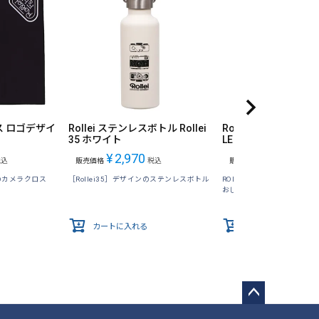
ロス ロゴデザイ
Rollei ステンレスボトル Rollei
Rollei カメラ型ピン
35 ホワイト
LEIFLEX シルバー
¥
2,970
¥
1,430
税込
販売価格
税込
販売価格
税込
ンのカメラクロス
［Rollei35］デザインのステンレスボトル
ROLLEIFLEXデザインのピ
おしゃれのワンポイントに
カートに入れる
カートに入れる
ペー