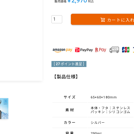
¥
2,970
販売価格
税込
カートに入
[
27
ポイント進呈 ]
【製品仕様】
サイズ
65×60×180mm
本体・フタ：ステンレス
素材
パッキン：シリコンゴム
カラー
シルバー
容量
290ml