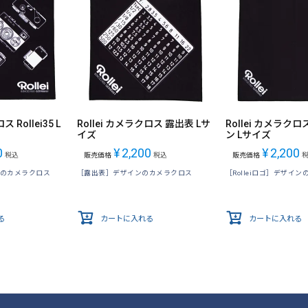
 Rollei35 L
Rollei カメラクロス 露出表 Lサ
Rollei カメラク
イズ
ン Lサイズ
0
¥
2,200
¥
2,200
税込
販売価格
税込
販売価格
インのカメラクロス
［露出表］デザインのカメラクロス
［Rolleiロゴ］デザイ
る
カートに入れる
カートに入れる