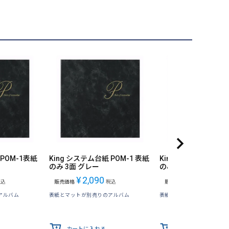
 POM-1表紙
King システム台紙 POM-1 表紙
King システム台紙 P
のみ 3面 グレー
のみ 3面 ブラウン
¥
2,090
¥
2,090
税込
販売価格
税込
販売価格
税込
アルバム
表紙とマットが別売りのアルバム
表紙とマットが別売りのア