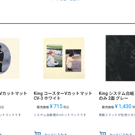
ーVカットマット
King コースターVカットマット
King システム台紙
CV-3 ホワイト
のみ 2面 グレー
¥
715
¥
1,430
税込
販売価格
税込
販売価格
ットマットです
システム台紙用のVカットマットです
表紙とマットが別売りの