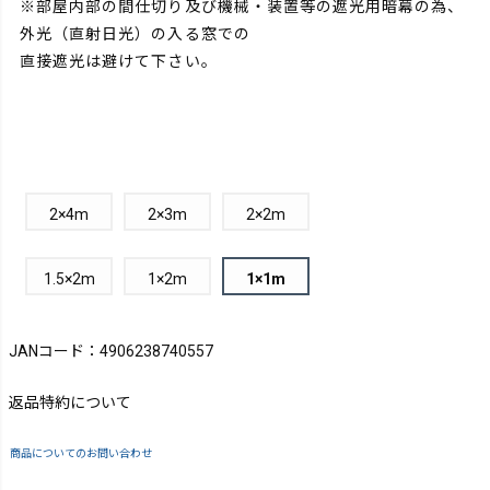
※部屋内部の間仕切り及び機械・装置等の遮光用暗幕の為、
外光（直射日光）の入る窓での
直接遮光は避けて下さい。
2×4m
2×3m
2×2m
1.5×2m
1×2m
1×1m
JANコード：4906238740557
返品特約について
商品についてのお問い合わせ