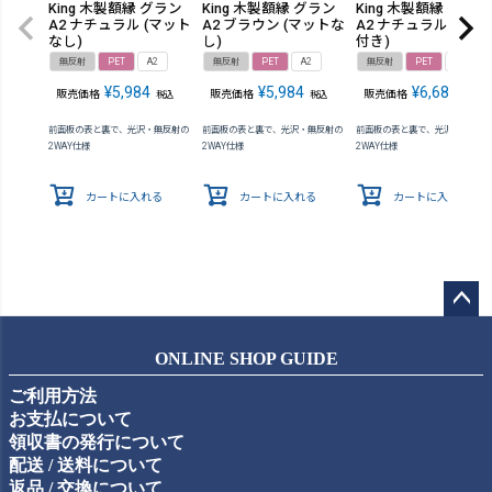
King 木製額縁 グラン
King 木製額縁 グラン
King 木製額縁 グラン
A2 ナチュラル (マット
A2 ブラウン (マットな
A2 ナチュラル (マッ
なし)
し)
付き)
無反射
PET
A2
無反射
PET
A2
無反射
PET
A2
¥
5,984
¥
5,984
¥
6,688
販売価格
販売価格
販売価格
税込
税込
税込
前面板の表と裏で、光沢・無反射の
前面板の表と裏で、光沢・無反射の
前面板の表と裏で、光沢・無反射
2WAY仕様
2WAY仕様
2WAY仕様
カートに入れる
カートに入れる
カートに入れる
ペー
ジト
ONLINE SHOP GUIDE
ップ
ご利用方法
へ
お支払について
領収書の発行について
配送 / 送料について
返品 / 交換について