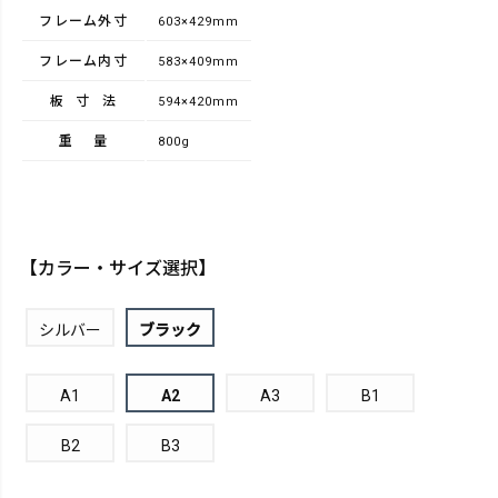
フレーム外寸
603×429mm
フレーム内寸
583×409mm
板寸法
594×420mm
重量
800g
【カラー・サイズ選択】
シルバー
ブラック
A1
A2
A3
B1
B2
B3