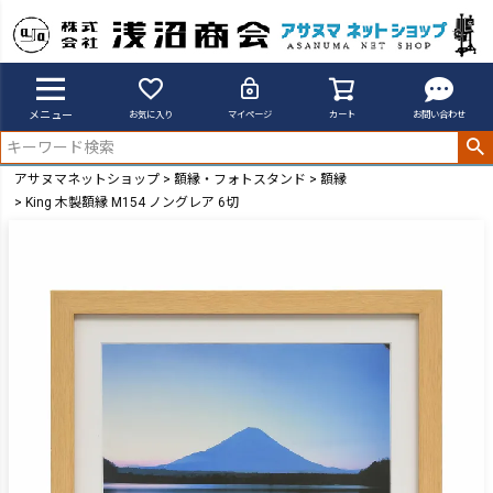
メニュー
お気に入り
マイページ
カート
お問い合わせ
アサヌマネットショップ
額縁・フォトスタンド
額縁
King 木製額縁 M154 ノングレア 6切