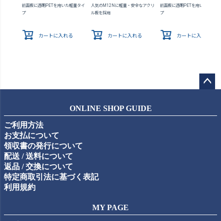
前面板に透明PETを用いた軽量タイ
人気のM12Nに軽量・安全なアクリ
前面板に透明PETを用いた軽量タ
プ
ル板を採用
プ
カートに入れる
カートに入れる
カートに入れる
ペー
ジト
ONLINE SHOP GUIDE
ップ
ご利用方法
へ
お支払について
領収書の発行について
配送 / 送料について
返品 / 交換について
特定商取引法に基づく表記
利用規約
MY PAGE