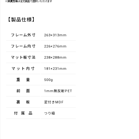
※
決済方法
は注文画面で選択いただけます
【製品仕様】
フレーム外寸
263×313mm
フレーム内寸
226×276mm
マット板寸法
238×288mm
マット内寸
181×231mm
重量
500g
前面
1mm無反射PET
裏板
足付きMDF
付属品
つり紐