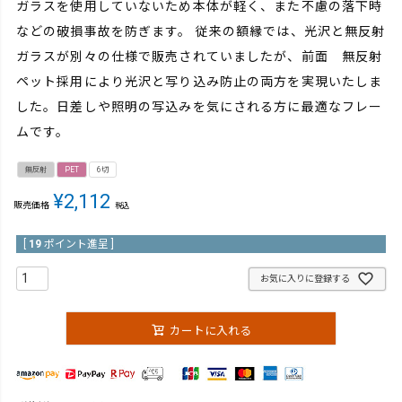
ガラスを使用していないため本体が軽く、また不慮の落下時
などの破損事故を防ぎます。 従来の額縁では、光沢と無反射
ガラスが別々の仕様で販売されていましたが、前面 無反射
ペット採用により光沢と写り込み防止の両方を実現いたしま
した。日差しや照明の写込みを気にされる方に最適なフレー
ムです。
無反射
PET
6切
¥
2,112
販売価格
税込
[
19
ポイント進呈 ]
お気に入りに登録する
カートに入れる