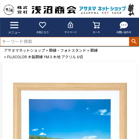
メニュー
お気に入り
マイページ
カート
お問い合わせ
アサヌマネットショップ
額縁・フォトスタンド
額縁
FUJICOLOR 木製額縁 YM-3 木地 アクリル 6切