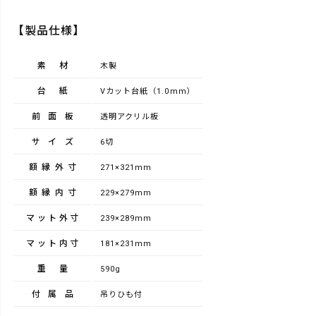
【製品仕様】
素材
木製
台紙
Vカット台紙（1.0mm）
前面板
透明アクリル板
サイズ
6切
額縁外寸
271×321mm
額縁内寸
229×279mm
マット外寸
239×289mm
マット内寸
181×231mm
重量
590g
付属品
吊りひも付