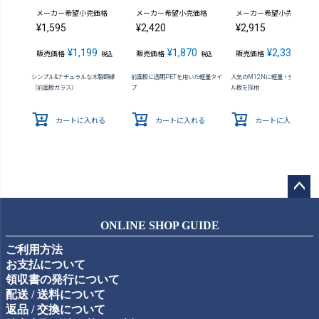
メーカー希望小売価格
メーカー希望小売価格
メーカー希望小売価格
¥
1,595
¥
2,420
¥
2,915
¥
1,199
¥
1,870
¥
2,332
販売価格
販売価格
販売価格
税込
税込
税込
シンプル&ナチュラルな木製額縁
前面板に透明PETを用いた軽量タイ
人気のM12Nに軽量・安全なアク
（前面板ガラス）
プ
ル板を採用
カートに入れる
カートに入れる
カートに入れる
ペー
ジト
ONLINE SHOP GUIDE
ップ
ご利用方法
へ
お支払について
領収書の発行について
配送 / 送料について
返品 / 交換について