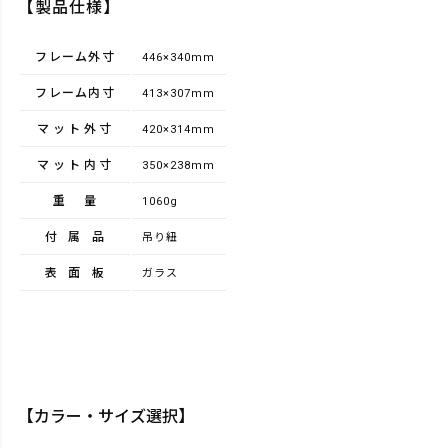
【製品仕様】
フレーム外寸
446×340mm
フレーム内寸
413×307mm
マット外寸
420×314mm
マット内寸
350×238mm
重量
1060g
付属品
吊り紐
表面板
ガラス
【カラー・サイズ選択】