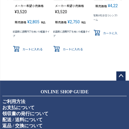
¥
4,224
メーカー希望小売価格
メーカー希望小売価格
販売価格
税込
¥
3,520
¥
3,520
写真が引き立つシンプルな木製フ
ーム
¥
2,805
¥
2,750
販売価格
販売価格
税込
税込
前面板に透明PETを用いた軽量タイ
前面板に透明PETを用いた軽量タイ
カートに入れる
プ
プ
カートに入れる
カートに入れる
ペー
ジト
ONLINE SHOP GUIDE
ップ
ご利用方法
へ
お支払について
領収書の発行について
配送 / 送料について
返品 / 交換について