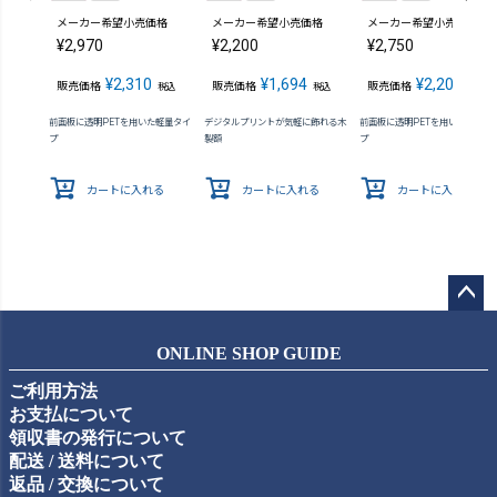
メーカー希望小売価格
メーカー希望小売価格
メーカー希望小売価格
¥
2,970
¥
2,200
¥
2,750
¥
2,310
¥
1,694
¥
2,200
販売価格
販売価格
販売価格
税込
税込
税込
前面板に透明PETを用いた軽量タイ
デジタルプリントが気軽に飾れる木
前面板に透明PETを用いた軽量タ
プ
製額
プ
カートに入れる
カートに入れる
カートに入れる
ペー
ジト
ONLINE SHOP GUIDE
ップ
ご利用方法
へ
お支払について
領収書の発行について
配送 / 送料について
返品 / 交換について