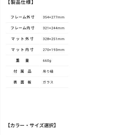
【製品仕様】
フレーム外寸
354×277mm
フレーム内寸
321×244mm
マット外寸
328×251mm
マット内寸
270×193mm
重量
660g
付属品
吊り紐
表面板
ガラス
【カラー・サイズ選択】