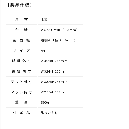
【製品仕様】
素材
木製
台紙
Vカット台紙（1.3mm）
前面板
透明PET板（0.5mm）
サイズ
A4
額縁外寸
W352×H265mm
額縁内寸
W324×H237mm
マット外寸
W332×H245mm
マット内寸
W277×H190mm
重量
390g
付属品
吊りひも付