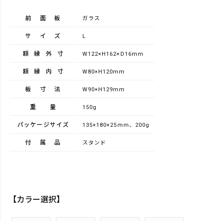
前面板
ガラス
サイズ
L
額縁外寸
W122×H162×D16ｍｍ
額縁内寸
W80×H120mm
板寸法
W90×H129ｍｍ
重量
150g
パッケージサイズ
135×180×25mm、200g
付属品
スタンド
【カラー選択】