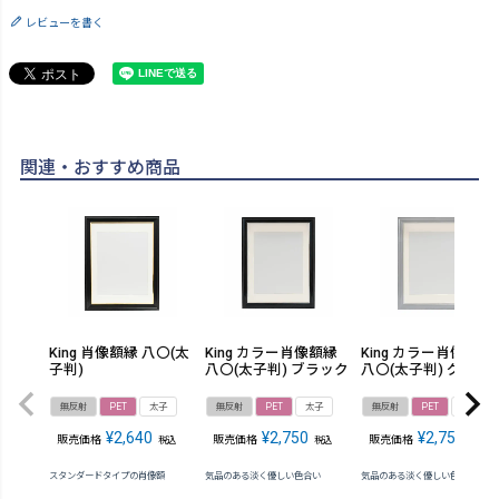
レビューを書く
関連・おすすめ商品
King 肖像額縁 八〇(太
King カラー肖像額縁
King カラー肖像額縁
子判)
八〇(太子判) ブラック
八〇(太子判) グレー
無反射
PET
太子
無反射
PET
太子
無反射
PET
太子
¥
2,640
¥
2,750
¥
2,750
販売価格
販売価格
販売価格
税込
税込
税込
スタンダードタイプの肖像額
気品のある淡く優しい色合い
気品のある淡く優しい色合い