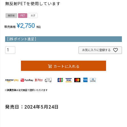
無反射PETを使用しています
無反射
PET
太子
¥
2,750
販売価格
税込
[
25
ポイント進呈 ]
お気に入りに登録する
カートに入れる
※
決済方法
は注文画面で選択いただけます
発売日：2024年5月24日