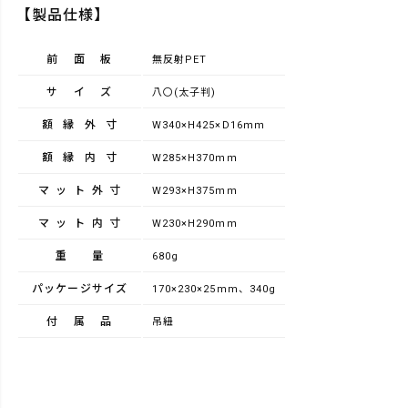
【製品仕様】
前面板
無反射PET
サイズ
八〇(太子判)
額縁外寸
W340×H425×D16ｍｍ
額縁内寸
W285×H370ｍｍ
マット外寸
W293×H375ｍｍ
マット内寸
W230×H290ｍｍ
重量
680g
パッケージサイズ
170×230×25mm、340g
付属品
吊紐