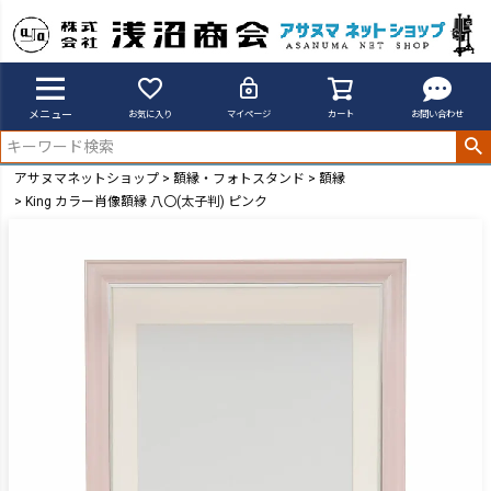
メニュー
お気に入り
マイページ
カート
お問い合わせ
アサヌマネットショップ
額縁・フォトスタンド
額縁
King カラー肖像額縁 八〇(太子判) ピンク