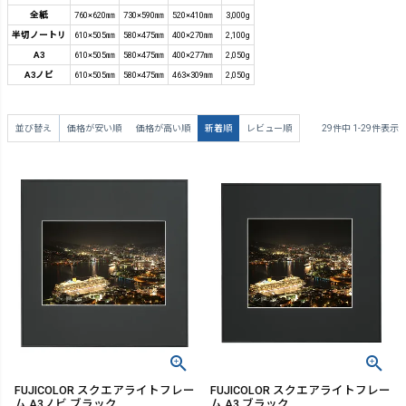
全紙
760×620㎜
730×590㎜
520×410㎜
3,000g
半切ノートリ
610×505㎜
580×475㎜
400×270㎜
2,100g
A3
610×505㎜
580×475㎜
400×277㎜
2,050g
A3ノビ
610×505㎜
580×475㎜
463×309㎜
2,050g
並び替え
価格が安い順
価格が高い順
新着順
レビュー順
29
件中
1
-
29
件表示
FUJICOLOR スクエアライトフレー
FUJICOLOR スクエアライトフレー
ム A3ノビ ブラック
ム A3 ブラック