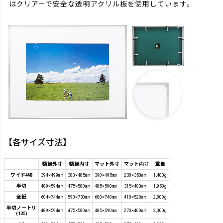
はクリアーで安全な透明アクリル板を使用しています。
【各サイズ寸法】
額縁外寸
額縁内寸
マット外寸
マット内寸
重量
ワイド4切
394×499㎜
380×485㎜
390×495㎜
238×350㎜
1,400g
半切
489×594㎜
475×580㎜
485×590㎜
315×400㎜
1,950g
全紙
604×744㎜
590×730㎜
600×740㎜
410×520㎜
2,800g
半切ノートリ
489×594㎜
475×580㎜
485×590㎜
270×400㎜
2,000g
(135)