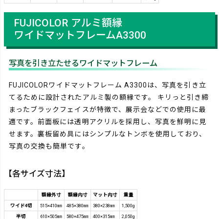
FUJICOLOR アルミ額縁
ワイドマットフレームA3300
写真を引き立たせるワイドマットフレーム
FUJICOLORワイドマットフレーム A3300は、写真を引き立
てるために設計されたアルミ製の額縁です。 キリっと引き締
まったブラックフェイスが特徴で、展示会などでの使用に最
適です。前面板には透明アクリルを採用し、写真を鮮明に見
せます。裏板留め具にはシンプルなトンボを使用しており、
写真の交換も簡単です。
【各サイズ寸法】
額縁外寸
額縁内寸
マット内寸
重量
ワイド4切
515×410㎜
485×380㎜
380×238㎜
1,500g
半切
610×505㎜
580×475㎜
400×315㎜
2,050g