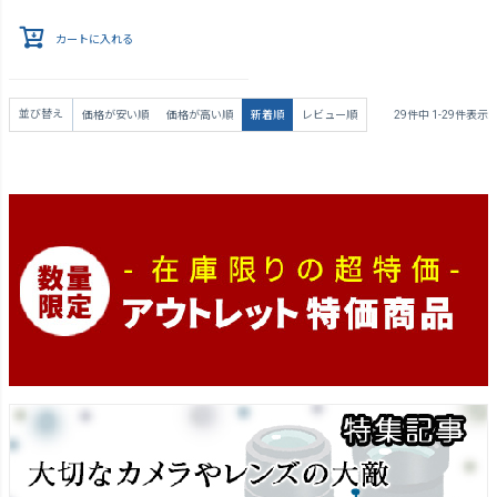
カートに入れる
並び替え
価格が安い順
価格が高い順
新着順
レビュー順
29
件中
1
-
29
件表示