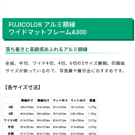
FUJICOLOR アルミ額縁
ワイドマットフレームA300
落ち着きと高級感あふれるアルミ額縁
全紙、半切、ワイド4切、4切、6切の5サイズ展開。印画紙
サイズが揃っているので、写真展や展示会におすすめです。
【各サイズ寸法】
額縁外寸
額縁内寸
マット外寸
マット内寸
重量
6切
328×379㎜
314×365㎜
321×372㎜
181×231㎜
1,270g
4切
404×454㎜
390×440㎜
397×447㎜
238×350㎜
1,790g
ワイド4切
413×519㎜
399×505㎜
406×512㎜
238×350㎜
2,010g
半切
503×587㎜
489×573㎜
496×580㎜
315×400㎜
2,670g
全紙
617×727㎜
603×713㎜
610×720㎜
410×520㎜
3,810g