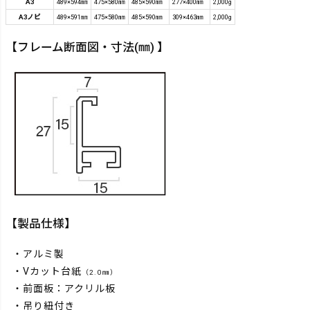
A3
489×594㎜
475×580㎜
485×590㎜
277×400㎜
2,000g
A3ノビ
489×591㎜
475×580㎜
485×590㎜
309×463㎜
2,000g
【フレーム断面図・寸法(㎜) 】
【製品仕様】
・アルミ製
・Vカット台紙
（2.0㎜）
・前面板：アクリル板
・吊り紐付き