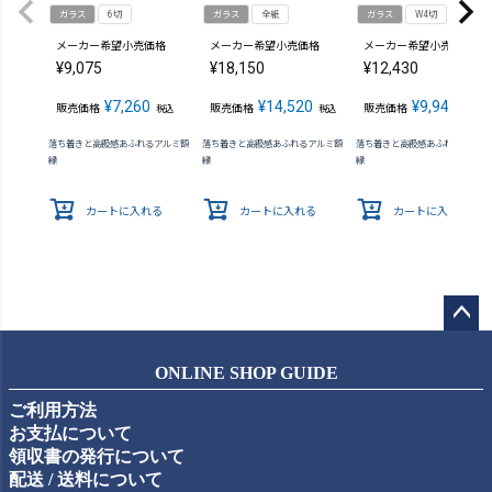
ガラス
6切
ガラス
全紙
ガラス
W4切
メーカー希望小売価格
メーカー希望小売価格
メーカー希望小売価格
¥
9,075
¥
18,150
¥
12,430
¥
7,260
¥
14,520
¥
9,944
販売価格
販売価格
販売価格
税込
税込
税込
落ち着きと高級感あふれるアルミ額
落ち着きと高級感あふれるアルミ額
落ち着きと高級感あふれるアルミ
縁
縁
縁
カートに入れる
カートに入れる
カートに入れる
ペー
ジト
ONLINE SHOP GUIDE
ップ
ご利用方法
へ
お支払について
領収書の発行について
配送 / 送料について