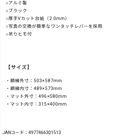
○アルミ製
○ブラック
○厚手Vカット台紙（2.0mm）
○写真の交換が簡単なワンタッチレバーを採用
○吊りヒモ付
【サイズ】
・額縁外寸：503×587mm
・額縁内寸：489×573mm
・マット外寸：496×580mm
・マット内寸：315×400mm
JANコード：4977466301513