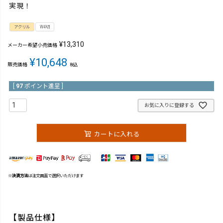
実現！
アクリル
W4切
¥
13,310
メーカー希望小売価格
¥
10,648
販売価格
税込
[
97
ポイント進呈 ]
お気に入りに登録する
カートに入れる
※
決済方法
は注文画面で選択いただけます
【製品仕様】