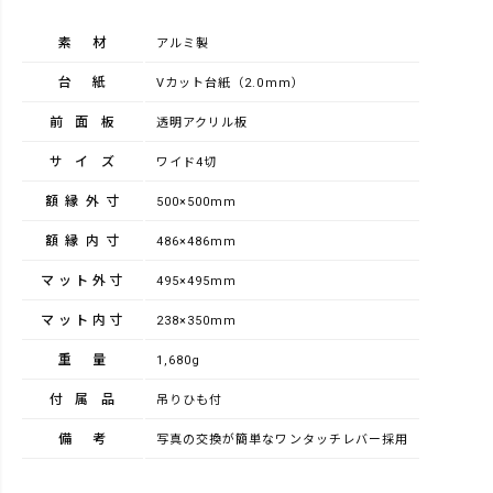
素材
アルミ製
台紙
Vカット台紙（2.0mm）
前面板
透明アクリル板
サイズ
ワイド4切
額縁外寸
500×500mm
額縁内寸
486×486mm
マット外寸
495×495mm
マット内寸
238×350mm
重量
1,680g
付属品
吊りひも付
備考
写真の交換が簡単なワンタッチレバー採用