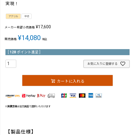
実現！
アクリル
半切
¥
17,600
メーカー希望小売価格
¥
14,080
販売価格
税込
[
128
ポイント進呈 ]
お気に入りに登録する
カートに入れる
※
決済方法
は注文画面で選択いただけます
【製品仕様】