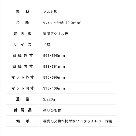
素材
アルミ製
台紙
Vカット台紙（2.0mm）
前面板
透明アクリル板
サイズ
半切
額縁外寸
595×595mm
額縁内寸
581×581mm
マット外寸
590×590mm
マット内寸
315×400mm
重量
2,220g
付属品
吊りひも付
備考
写真の交換が簡単なワンタッチレバー採用