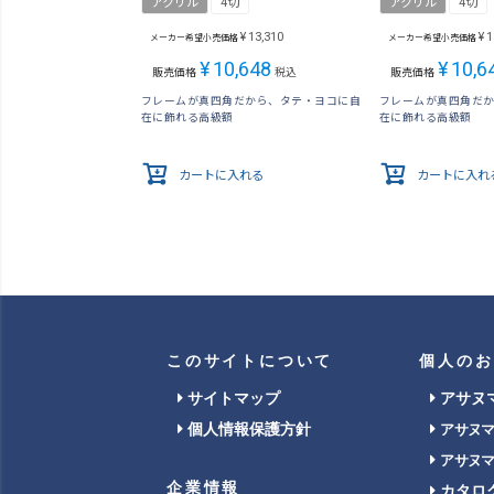
アクリル
4切
アクリル
4切
¥
13,310
¥
1
メーカー希望小売価格
メーカー希望小売価格
¥
10,648
¥
10,6
販売価格
税込
販売価格
フレームが真四角だから、タテ・ヨコに自
フレームが真四角だ
在に飾れる高級額
在に飾れる高級額
カートに入れる
カートに入れ
このサイトについて
個人のお
サイトマップ
アサヌ
個人情報保護方針
アサヌ
アサヌ
企業情報
カタロ