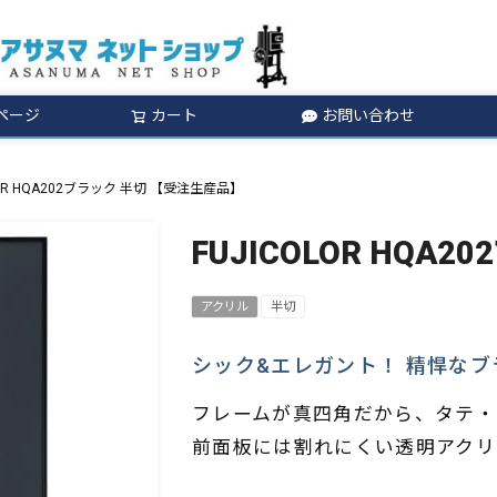
ページ
カート
お問い合わせ
検索
LOR HQA202ブラック 半切 【受注生産品】
FUJICOLOR HQA
アクリル
半切
シック&エレガント！ 精悍な
フレームが真四角だから、タテ・
前面板には割れにくい透明アクリ