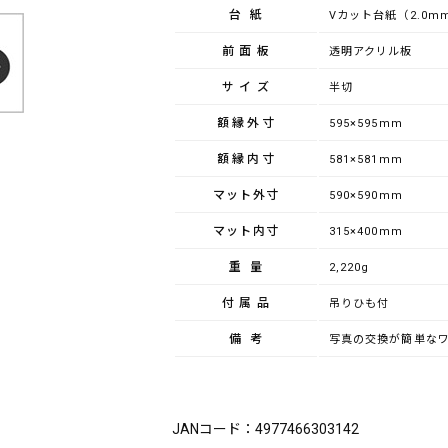
台紙
Vカット台紙（2.0m
前面板
透明アクリル板
サイズ
半切
額縁外寸
595×595mm
額縁内寸
581×581mm
マット外寸
590×590mm
マット内寸
315×400mm
重量
2,220g
付属品
吊りひも付
備考
写真の交換が簡単な
ブランド：FUJICOLOR（フジカラー）
JANコード：4977466303142