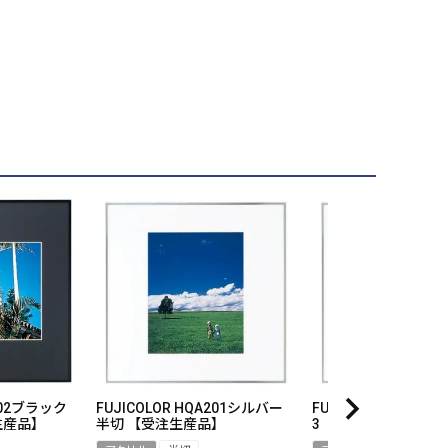
A202ブラック
FUJICOLOR HQA201シルバー
FUJICOLOR HQA20
生産品】
半切 【受注生産品】
3 【受注生産品】