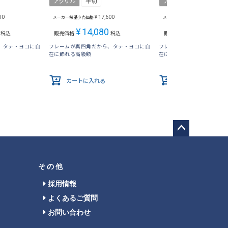
アクリル
半切
アクリル
A3
10
¥
17,600
¥
17,600
メーカー希望小売価格
メーカー希望小売価格
¥
14,080
¥
14,080
税込
販売価格
税込
販売価格
税
、タテ・ヨコに自
フレームが真四角だから、タテ・ヨコに自
フレームが真四角だから、
在に飾れる高級額
在に飾れる高級額
カートに入れる
カートに入れる
ペー
ジト
ップ
その他
へ
採用情報
よくあるご質問
お問い合わせ