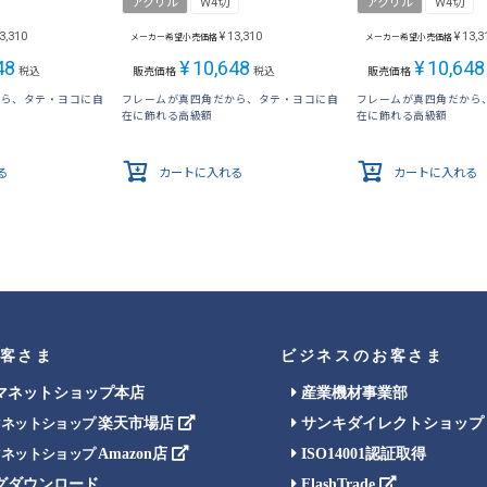
アクリル
W4切
アクリル
W4切
3,310
¥
13,310
¥
13,3
メーカー希望小売価格
メーカー希望小売価格
48
¥
10,648
¥
10,648
税込
販売価格
税込
販売価格
から、タテ・ヨコに自
フレームが真四角だから、タテ・ヨコに自
フレームが真四角だから
在に飾れる高級額
在に飾れる高級額
る
カートに入れる
カートに入れる
客さま
ビジネスのお客さま
マネットショップ本店
産業機材事業部
楽天市場店
サンキダイレクトショップ
マネットショップ
Amazon店
ISO14001認証取得
マネットショップ
グダウンロード
FlashTrade