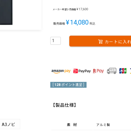
¥
17,600
メーカー希望小売価格
¥
14,080
販売価格
税込
カートに入
[
128
ポイント進呈 ]
【製品仕様】
A3ノビ
素材
アルミ製