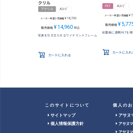
クリル
PET
A3ﾉﾋﾞ
アクリル
A3ﾉﾋﾞ
¥
7
メーカー希望小売価格
¥
18,700
メーカー希望小売価格
¥
5,77
販売価格
¥
14,960
販売価格
税込
前面板に透明PETを
写真を引き立たせるワイドマットフレーム
カートに入れ
カートに入れる
このサイトについて
個人のお
サイトマップ
アサヌ
個人情報保護方針
アサヌ
アサヌ