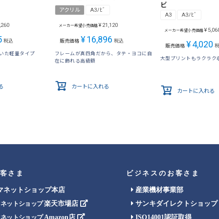
ビ
アクリル
A3ﾉﾋﾞ
A3
A3ﾉﾋﾞ
,260
¥
21,120
メーカー希望小売価格
¥
5,06
メーカー希望小売価格
5
¥
16,896
税込
販売価格
税込
¥
4,020
販売価格
用いた軽量タイプ
フレームが真四角だから、タテ・ヨコに自
大型プリントもラクラク
在に飾れる高級額
る
カートに入れる
カートに入れる
客さま
ビジネスのお客さま
マネットショップ本店
産業機材事業部
楽天市場店
サンキダイレクトショップ
マネットショップ
Amazon店
ISO14001認証取得
マネットショップ