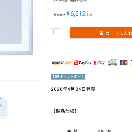
¥
8,140
メーカー希望小売価格
¥
6,512
販売価格
税込
カートに入
[
59
ポイント進呈 ]
2020年4月24日発売
【製品仕様】
素材
アルミ製