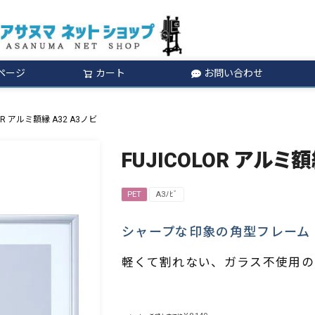
ページ
カート
お問い合わせ
検索
LOR アルミ額縁 A32 A3ノビ
FUJICOLOR アルミ額
PET
A3ﾉﾋﾞ
シャープな印象の角型フレーム
軽くて割れない、ガラス不使用の