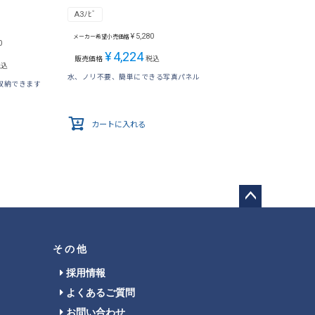
A3ﾉﾋﾞ
¥
5,280
メーカー希望小売価格
0
¥
4,224
販売価格
税込
税込
水、ノリ不要、簡単にできる写真パネル
収納できます
カートに入れる
ペー
ジト
ップ
その他
へ
採用情報
よくあるご質問
お問い合わせ