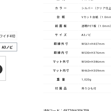
カラー
シルバー（クリア仕
台紙
Vカット台紙（1.0m
前面板
透明PET板（1.0mm
サイズ
A3ノビ
ワイド4切
額縁外寸
W561×H407mm
A3ノビ
額縁内寸
W530×H376mm
マット外寸
W540×H386mm
マット内寸
W463×H309mm
重量
1,020g
付属品
吊りひも付
ブランド：FUJICOLOR（フジカラー）
JANコード：4977466306709