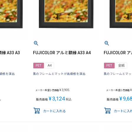
縁 A33 A3
FUJICOLOR アルミ額縁 A33 A4
FUJICOLOR 
PET
A4
PET
全紙
級感を演出
黒のフレームとマットが高級感を演出
黒のフレームとマッ
¥
3,905
¥
メーカー希望小売価格
メーカー希望小売価格
¥
3,124
¥
9,6
込
販売価格
税込
販売価格
カートに入れる
カートに入