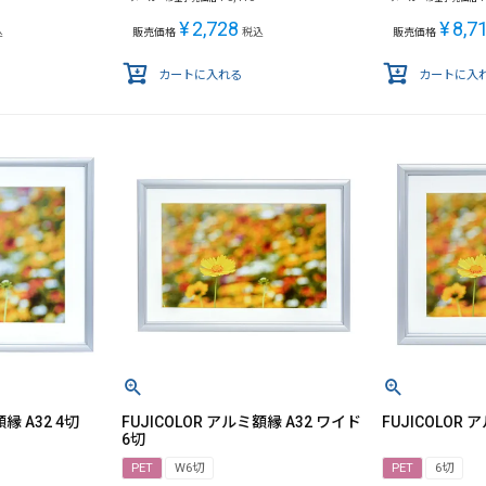
¥
2,728
¥
8,7
込
販売価格
税込
販売価格
カートに入れる
カートに入
縁 A32 4切
FUJICOLOR アルミ額縁 A32 ワイド
FUJICOLOR 
6切
PET
W6切
PET
6切