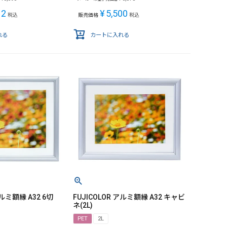
12
¥
5,500
税込
販売価格
税込
れる
カートに入れる
アルミ額縁 A32 6切
FUJICOLOR アルミ額縁 A32 キャビ
ネ(2L)
PET
2L