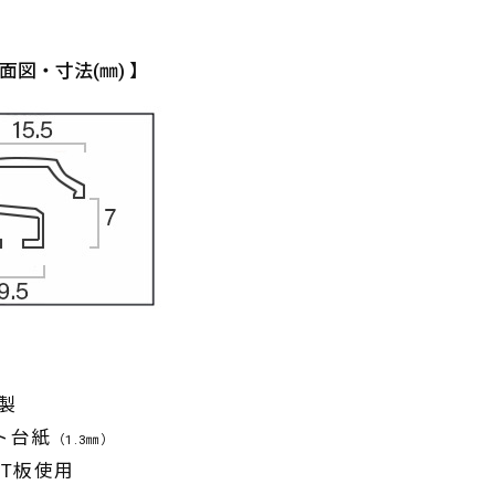
面図・寸法(㎜) 】
製
ト台紙
（1.3㎜）
ET板使用