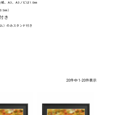
紙、A3、A3ノビは1.0㎜
.5㎜）
付き
2L）のみスタンド付き
20
件中
1
-
20
件表示