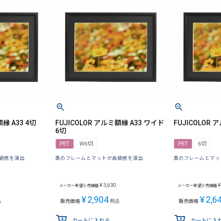
縁 A33 4切
FUJICOLOR アルミ額縁 A33 ワイド
FUJICOLOR 
6切
PET
W6切
PET
6切
級感を演出
黒のフレームとマットが高級感を演出
黒のフレームとマッ
¥
3,630
¥
メーカー希望小売価格
メーカー希望小売価格
¥
2,904
¥
2,6
込
販売価格
税込
販売価格
カートに入れる
カートに入