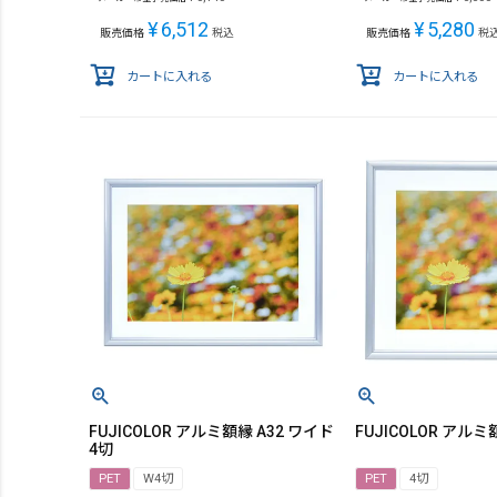
¥
6,512
¥
5,280
販売価格
税込
販売価格
税
カートに入れる
カートに入れる
FUJICOLOR アルミ額縁 A32 ワイド
FUJICOLOR アルミ額
4切
PET
W4切
PET
4切