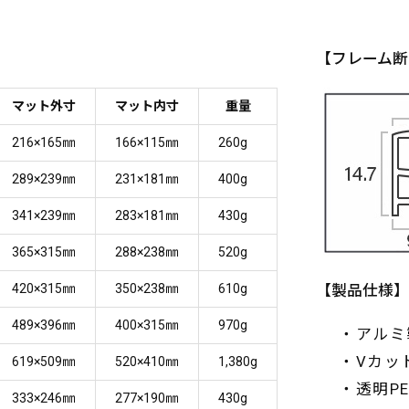
【フレーム断
マット外寸
マット内寸
重量
216×165㎜
166×115㎜
260g
289×239㎜
231×181㎜
400g
341×239㎜
283×181㎜
430g
365×315㎜
288×238㎜
520g
420×315㎜
350×238㎜
610g
【製品仕様】
489×396㎜
400×315㎜
970g
・アルミ
・Vカッ
619×509㎜
520×410㎜
1,380g
・透明P
333×246㎜
277×190㎜
430g