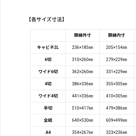
【各サイズ寸法】
額縁外寸
額縁内寸
キャビネ2L
236×185㎜
205×154㎜
6切
310×260㎜
279×229㎜
ワイド6切
362×260㎜
331×229㎜
4切
386×336㎜
355×305㎜
ワイド4切
441×336㎜
410×305㎜
半切
510×417㎜
479×386㎜
全紙
640×530㎜
609×499㎜
A4
354×267㎜
323×236㎜