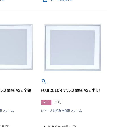
アルミ額縁 A32 全紙
FUJICOLOR アルミ額縁 A32 半切
PET
半切
型フレーム
シャープな印象の角型フレーム
10,890
¥
6,875
メーカー希望小売価格