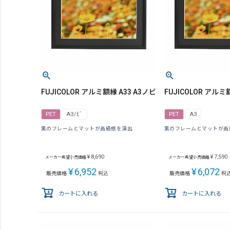
FUJICOLOR アルミ額縁 A33 A3ノビ
FUJICOLOR アルミ額
PET
A3ﾉﾋﾞ
PET
A3
黒のフレームとマットが高級感を演出
黒のフレームとマットが高
¥
8,690
¥
7,590
メーカー希望小売価格
メーカー希望小売価格
¥
6,952
¥
6,072
販売価格
税込
販売価格
税
カートに入れる
カートに入れる