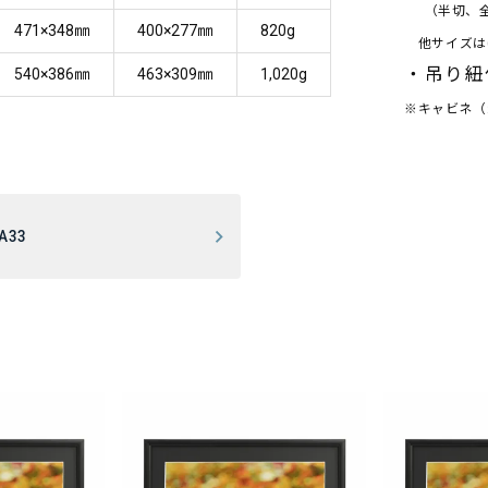
（半切、全
471×348㎜
400×277㎜
820g
他サイズは0
・吊り紐
540×386㎜
463×309㎜
1,020g
※キャビネ（
A33