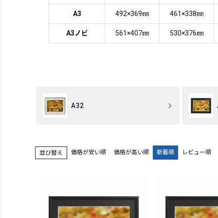
A3
492×369㎜
461×338㎜
A3ノビ
561×407㎜
530×376㎜
A32
価格が安い順
価格が高い順
新着順
レビュー順
並び替え