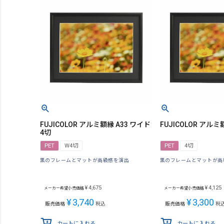
FUJICOLOR アルミ額縁 A33 ワイド
FUJICOLOR アルミ額
4切
PET
W4切
PET
4切
黒のフレームとマットが高級感を演出
黒のフレームとマットが高
¥
4,675
¥
4,125
メーカー希望小売価格
メーカー希望小売価格
¥
3,740
¥
3,300
販売価格
税込
販売価格
税
カートに入れる
カートに入れる