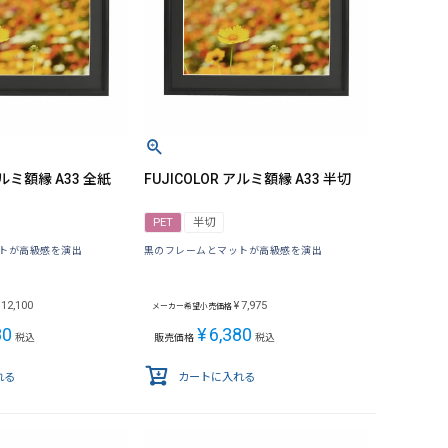
アルミ額縁 A33 全紙
FUJICOLOR アルミ額縁 A33 半切
PET
半切
トが高級感を演出
黒のフレームとマットが高級感を演出
12,100
¥
7,975
メーカー希望小売価格
80
¥
6,380
税込
販売価格
税込
れる
カートに入れる