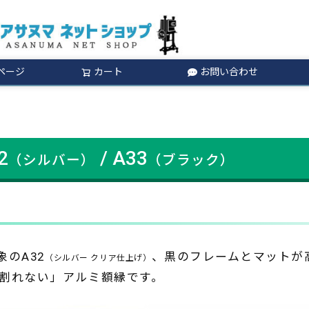
ページ
カート
お問い合わせ
検索
2
/ A33
（シルバー）
（ブラック）
のA32
、黒のフレームとマットが高
（シルバー クリア仕上げ）
「割れない」アルミ額縁です。