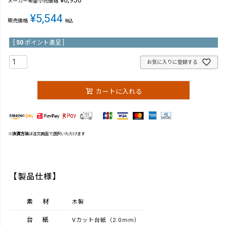
¥
6,930
メーカー希望小売価格
¥
5,544
販売価格
税込
[
50
ポイント進呈 ]
お気に入りに登録する
カートに入れる
※
決済方法
は注文画面で選択いただけます
【製品仕様】
素材
木製
台紙
Vカット台紙（2.0mm）