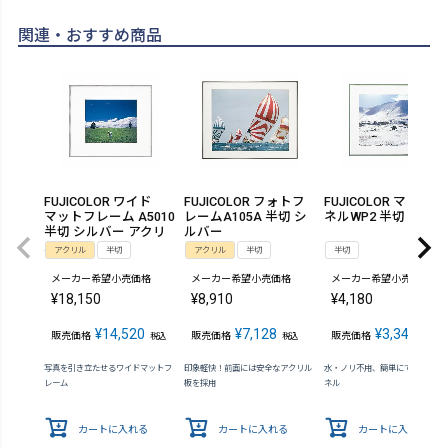
関連・おすすめ商品
FUJICOLOR ワイド
FUJICOLOR フォトフ
FUJICOLOR マットパ
マットフレーム A5010
レームA105A 半切 シ
ネルWP2 半切
半切 シルバー アクリ
ルバー
ル
アクリル
半切
アクリル
半切
半切
メーカー希望小売価格
メーカー希望小売価格
メーカー希望小売価格
¥
18,150
¥
8,910
¥
4,180
¥
14,520
¥
7,128
¥
3,344
販売価格
販売価格
販売価格
税込
税込
税込
写真を引き立たせるワイドマットフ
印象軽快！前面には安全なアクリル
水・ノリ不用、簡単にできる写真
レーム
板を採用
ネル
カートに入れる
カートに入れる
カートに入れる