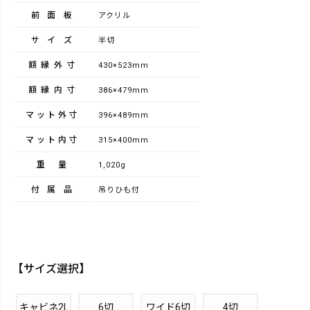
前面板
アクリル
サイズ
半切
額縁外寸
430×523mm
額縁内寸
386×479mm
マット外寸
396×489mm
マット内寸
315×400mm
重量
1,020g
付属品
吊りひも付
【サイズ選択】
キャビネ2L
6切
ワイド6切
4切