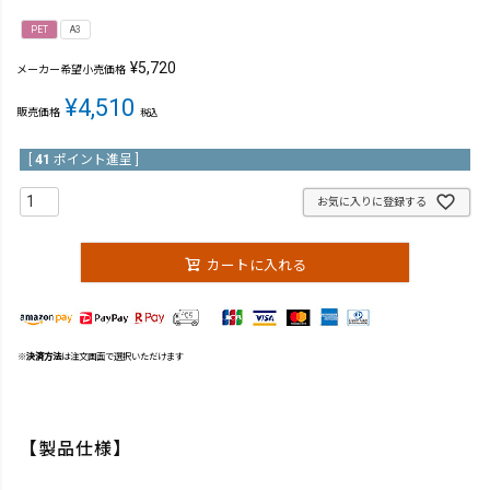
PET
A3
¥
5,720
メーカー希望小売価格
¥
4,510
販売価格
税込
[
41
ポイント進呈 ]
お気に入りに登録する
カートに入れる
※
決済方法
は注文画面で選択いただけます
【製品仕様】