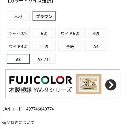
【カラー・サイズ選択】
木地
ブラウン
キャビネ2L
6切
ワイド6切
4切
ワイド4切
半切
全紙
A4
A3
A3ノビ
JANコード：4977466407741
返品特約について