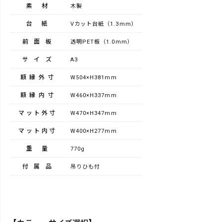
素材
木製
台紙
Vカット台紙（1.3mm）
前面板
透明PET板（1.0mm）
サイズ
A3
額縁外寸
W504×H381mm
額縁内寸
W460×H337mm
マット外寸
W470×H347mm
マット内寸
W400×H277mm
重量
770g
付属品
吊りひも付