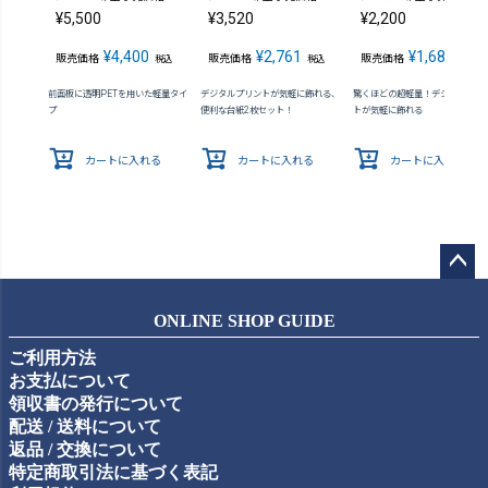
¥
5,500
¥
3,520
¥
2,200
¥
4,400
¥
2,761
¥
1,683
販売価格
販売価格
販売価格
税込
税込
税込
前面板に透明PETを用いた軽量タイ
デジタルプリントが気軽に飾れる、
驚くほどの超軽量！デジタルプリ
プ
便利な台紙2枚セット！
トが気軽に飾れる
カートに入れる
カートに入れる
カートに入れる
ペー
ジト
ONLINE SHOP GUIDE
ップ
ご利用方法
へ
お支払について
領収書の発行について
配送 / 送料について
返品 / 交換について
特定商取引法に基づく表記