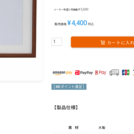
¥
5,500
メーカー希望小売価格
¥
4,400
販売価格
税込
カートに入
[
40
ポイント進呈 ]
【製品仕様】
素材
木製