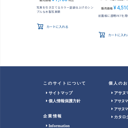
販売価格
税込
¥
4,51
写真を引き立てるカラー塗装仕上げのシン
販売価格
プルな木製写真額
前面板に透明PETを
カートに入れる
カートに入れ
このサイトについて
個人のお
サイトマップ
アサヌ
個人情報保護方針
アサヌ
アサヌ
企業情報
カタロ
Information