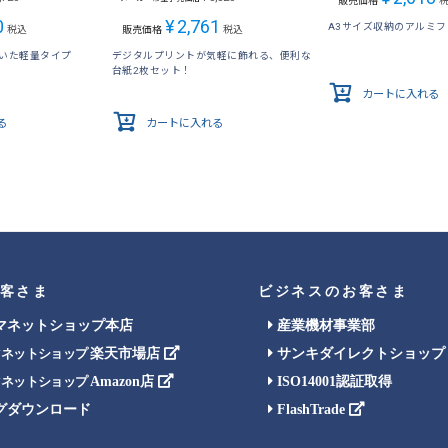
販売価格
0
¥
2,761
A3サイズ収納のアルミ
税込
販売価格
税込
用いた軽量タイプ
デジタルプリントが気軽に飾れる、便利な
台紙2枚セット！
カートに入れる
る
カートに入れる
客さま
ビジネスのお客さま
マネットショップ本店
産業機材事業部
楽天市場店
サンキダイレクトショップ
マネットショップ
Amazon店
ISO14001認証取得
マネットショップ
グダウンロード
FlashTrade