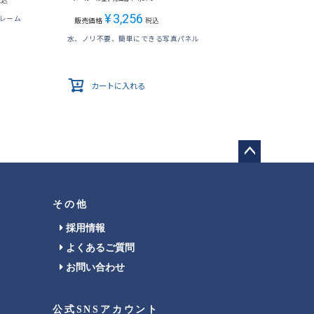
税込
¥
3,256
フレーム
販売価格
税込
水、ノリ不要、簡単にできる写真パネル
カートに入れる
ペー
ジト
ップ
その他
へ
採用情報
よくあるご質問
お問い合わせ
公式SNSアカウント