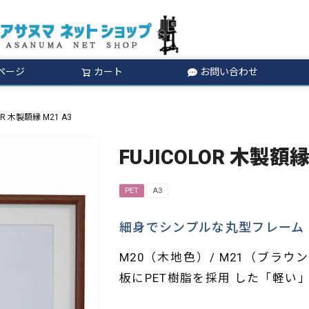
ページ
カート
お問い合わせ
検索
OR 木製額縁 M21 A3
FUJICOLOR 木製額縁
PET
A3
細身でシンプルな丸型フレーム
M20（木地色）/ M21（ブラ
板にPET樹脂を採用 した「軽い