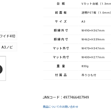
台紙
Vカット台紙（1.3m
前面板
透明PET板（1.0mm
サイズ
A3
額縁外寸
W490×H367mm
ワイド4切
額縁内寸
W462×H339mm
A3ノビ
マット外寸
W470×H347mm
マット内寸
W400×H277mm
重量
830g
付属品
吊りひも付
ブランド：FUJICOLOR（フジカラー）
JANコード：4977466407949
商品についてのお問い合わせ