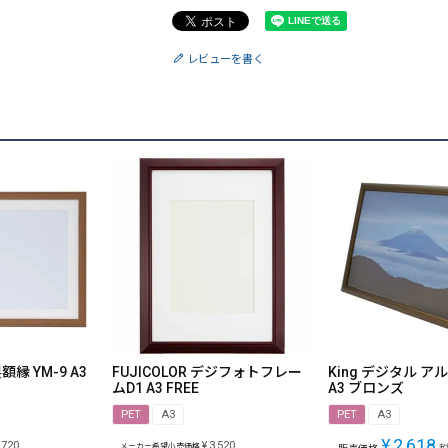
レビューを書く
製額縁 YM-9 A3
FUJICOLOR デジフォトフレー
King デジタル 
ムD1 A3 FREE
A3 ブロンズ
PET
A3
PET
A3
¥
2,618
,720
¥
3,520
メーカー希望小売価格