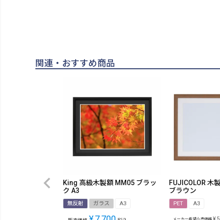
関連・おすすめ商品
King 高級木製額 MM05 ブラッ
FUJICOLOR 木
ク A3
ブラウン
無反射
ガラス
A3
PET
A3
¥
7,700
¥
5
メーカー希望小売価格