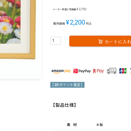
¥
2,750
メーカー希望小売価格
¥
2,200
販売価格
税込
カートに入
[
20
ポイント進呈 ]
【製品仕様】
素材
木製