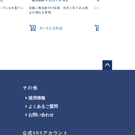
税込
販売価格
税込
販売価格
税込
ンプルな木製フレ
前面に無反射PET採用、光沢と写り込み防
シンプルで爽やかな印象の
止の両方を実現
カートに入れる
カートに入れる
ペー
ジト
ップ
その他
へ
採用情報
よくあるご質問
お問い合わせ
公式SNSアカウント