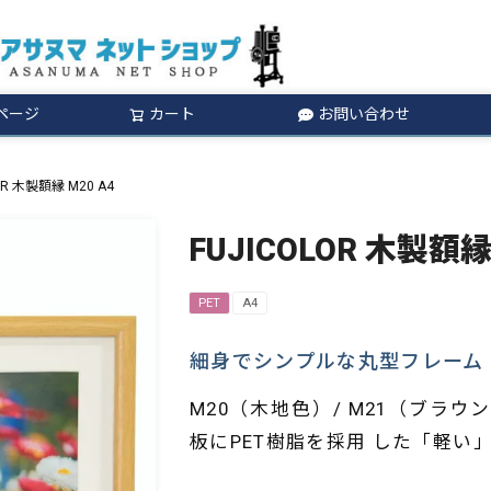
ページ
カート
お問い合わせ
検索
OR 木製額縁 M20 A4
FUJICOLOR 木製額縁
PET
A4
細身でシンプルな丸型フレーム
M20（木地色）/ M21（ブラ
板にPET樹脂を採用 した「軽い