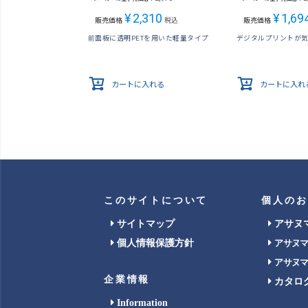
¥
2,310
¥
1,69
販売価格
税込
販売価格
前面板に透明PETを用いた軽量タイプ
デジタルプリントが
カートに入れる
カートに入れ
このサイトについて
個人のお
サイトマップ
アサヌ
個人情報保護方針
アサヌ
アサヌ
企業情報
カタロ
Information