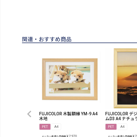
関連・おすすめ商品
FUJICOLOR 木製額縁 YM-9 A4
FUJICOLOR
木地
ムD3 A4 ナチュ
PET
A4
PET
A4
¥
2,970
¥
2
メーカー希望小売価格
メーカー希望小売価格