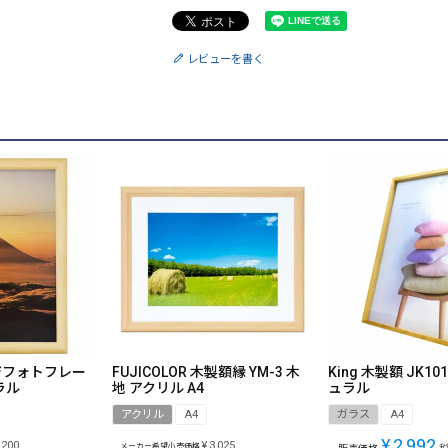
レビューを書く
 デジフォトフレー
FUJICOLOR 木製額縁 YM-3 木
King 木製額 JK10
ラル
地 アクリル A4
ュラル
アクリル
A4
ガラス
A4
¥
2,992
,200
¥
3,025
メーカー希望小売価格