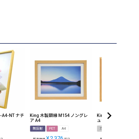
1-A4-NT ナチ
King 木製額縁 M154 ノングレ
King 木製額縁 すずか
ア A4
ュラル
無反射
PET
A4
ガラス
A4
¥
2,376
¥
1,848