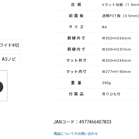
台紙
Vカット台紙（1.3m
前面板
透明PET板（0.5mm
サイズ
A4
額縁外寸
W352×H265mm
ワイド4切
額縁内寸
W324×H237mm
A3ノビ
マット外寸
W332×H245mm
マット内寸
W277×H190mm
重量
390g
付属品
吊りひも付
ブランド：FUJICOLOR（フジカラー）
JANコード：4977466407833
商品についてのお問い合わせ