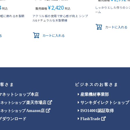
販売価格
4
¥
2,420
しっかりとした作りのシ
税込
販売価格
税込
ーム
気軽に飾れる木製額
アクリル板の使用で安心感が向上 シンプ
ル&ナチュラルな木製額縁
カートに入れる
る
カートに入れる
客さま
ビジネスのお客さま
マネットショップ本店
産業機材事業部
楽天市場店
サンキダイレクトショップ
マネットショップ
Amazon店
ISO14001認証取得
マネットショップ
グダウンロード
FlashTrade