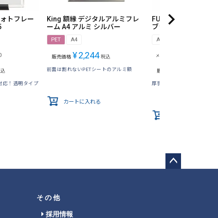
ジフォトフレー
King 額縁 デジタルアルミフレ
FUJICOLOR マットパ
5
ーム A4 アルミ シルバー
ブラック
PET
A4
A4
¥
2,244
0
¥
3,685
メーカー希望小売価格
販売価格
税込
¥
2,948
前面は割れないPETシートのアルミ額
税込
販売価格
税込
対応！透明タイプ
厚手Vカット台紙でさらにス
カートに入れる
カートに入れる
ペー
ジト
ップ
その他
へ
採用情報