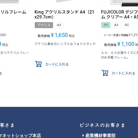
 アクリルフレーム
King アクリルスタンド A4（21
FUJICOLOR デ
x29.7cm）
ム クリアー A4・A
アクリル
A4
PS
A4
A5
¥
1,650
,060
¥
1,21
メーカー希望小売価格
販売価格
税込
8
¥
1,100
アクリル素材のシンプルなフォトスタンド
税込
販売価格
き立つアクリルフレー
Ａ４、Ａ５の両サイズに
のお手軽フレーム。
カートに入れる
る
カートに入れる
客さま
ビジネスのお客さま
マネットショップ本店
産業機材事業部