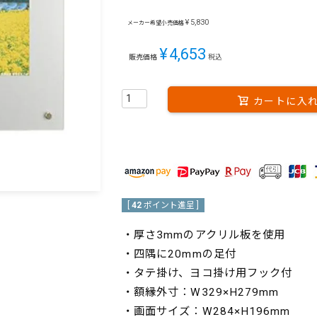
¥
5,830
メーカー希望小売価格
¥
4,653
販売価格
税込
カートに入
[
42
ポイント進呈 ]
・厚さ3mmのアクリル板を使用
・四隅に20mmの足付
・タテ掛け、ヨコ掛け用フック付
・額縁外寸：W329×H279mm
・画面サイズ：W284×H196mm