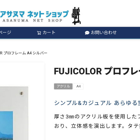
ページ
カート
お問い合わせ
検索
LOR プロフレーム A4 シルバー
FUJICOLOR プロフ
アクリル
A4
シンプル&カジュアル あらゆ
厚さ3㎜のアクリル板を使用した
おり、立体感を演出します。タテ