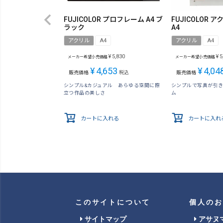
FUJICOLOR プロフレーム A4 ブ
FUJICOLOR
ラック
A4
アクリル
A4
アクリル
A4
¥
5,830
¥
5
メーカー希望小売価格
メーカー希望小売価格
¥
4,653
¥
4,04
販売価格
税込
販売価格
シンプル&カジュアル あらゆる空間に際
シンプルで写真が引
立つ作品の美しさ
ム
カートに入れる
カートに入れ
このサイトについて
個人のお
サイトマップ
アサヌ