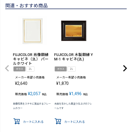
関連・おすすめ商品
FUJICOLOR 肖像額縁
FUJICOLOR 木製額縁 Y
キャビネ（2L） パー
M-1 キャビネ(2L)
ルホワイト
ガラス
2L
ガラス
2L
メーカー希望小売価格
メーカー希望小売価格
¥
2,640
¥
1,870
¥
2,057
¥
1,496
販売価格
販売価格
税込
税込
肖像写真をステキに演出するフレー
木目を生かした黒塗り仕上げのフレ
ムカラー
ームです
カートに入れる
カートに入れる