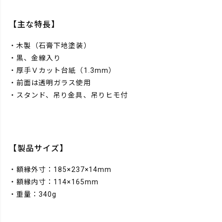
【主な特長】
・木製（石膏下地塗装）
・黒、金線入り
・厚手Ｖカット台紙（1.3mm）
・前面は透明ガラス使用
・スタンド、吊り金具、吊りヒモ付
【製品サイズ】
・額縁外寸：185×237×14mm
・額縁内寸：114×165mm
・重量：340g