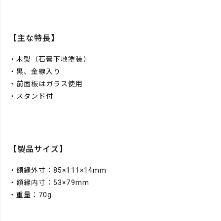
【主な特長】
・木製（石膏下地塗装）
・黒、金線入り
・前面板はガラス使用
・スタンド付
【製品サイズ】
・額縁外寸：85×111×14mm
・額縁内寸：53×79mm
・重量：70g