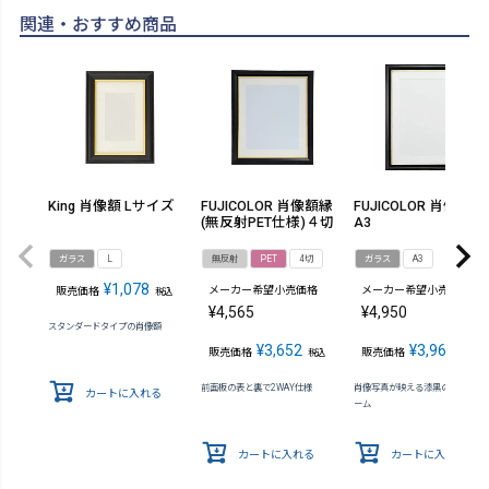
関連・おすすめ商品
King 肖像額 Lサイズ
FUJICOLOR 肖像額縁
FUJICOLOR 肖像額縁
(無反射PET仕様)４切
A3
ガラス
L
無反射
PET
4切
ガラス
A3
¥
1,078
メーカー希望小売価格
メーカー希望小売価格
販売価格
税込
¥
4,565
¥
4,950
スタンダードタイプの肖像額
¥
3,652
¥
3,960
販売価格
販売価格
税込
税込
前面板の表と裏で2WAY仕様
肖像写真が映える漆黒の正統派フ
カートに入れる
ーム
カートに入れる
カートに入れる