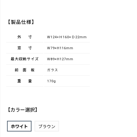
【製品仕様】
外寸
W124×Ｈ160×Ｄ22mm
窓寸
W79×H116mm
最大収納サイズ
W89×H127mm
前面板
ガラス
重量
170g
【カラー選択】
ホワイト
ブラウン