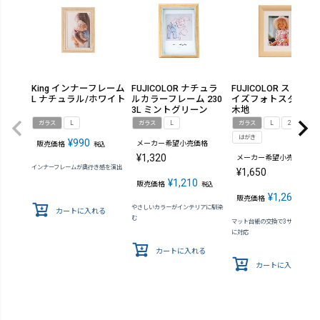
King インナーフレーム
FUJICOLOR ナチュラ
FUJICOLOR スリーサ
L ナチュラル/ホワイト
ルカラーフレーム 230
イズフォトスタンド
3L ミントグリーン
木地
ガラス
L
ガラス
L
ガラス
L
2L
はがき
¥
990
メーカー希望小売価格
販売価格
税込
¥
1,320
メーカー希望小売価格
インナーフレームが奥行き感を演出
¥
1,650
¥
1,210
販売価格
税込
¥
1,265
販売価格
税込
やさしいカラーがインテリアに馴染
カートに入れる
む
マット台紙の交換で3サイズの写
に対応
カートに入れる
カートに入れる