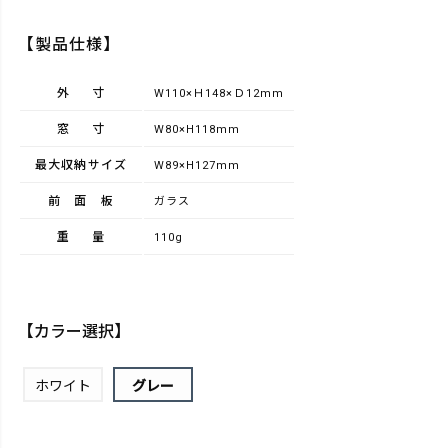
【製品仕様】
外寸
W110×Ｈ148×Ｄ12mm
窓寸
W80×H118mm
最大収納サイズ
W89×H127mm
前面板
ガラス
重量
110g
【カラー選択】
ホワイト
グレー