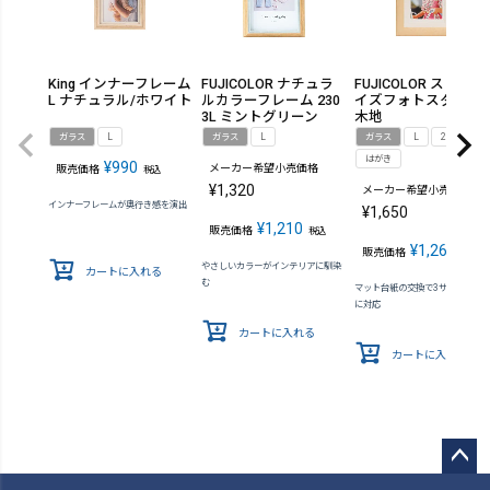
King インナーフレーム
FUJICOLOR ナチュラ
FUJICOLOR スリーサ
L ナチュラル/ホワイト
ルカラーフレーム 230
イズフォトスタンド
3L ミントグリーン
木地
ガラス
L
ガラス
L
ガラス
L
2L
はがき
¥
990
メーカー希望小売価格
販売価格
税込
¥
1,320
メーカー希望小売価格
インナーフレームが奥行き感を演出
¥
1,650
¥
1,210
販売価格
税込
¥
1,265
販売価格
税込
やさしいカラーがインテリアに馴染
カートに入れる
む
マット台紙の交換で3サイズの写
に対応
カートに入れる
カートに入れる
ペー