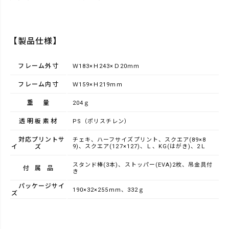
【製品仕様】
フレーム外寸
Ｗ183×Ｈ243×Ｄ20ｍｍ
フレーム内寸
Ｗ159×Ｈ219ｍｍ
重量
204ｇ
透明板素材
PS（ポリスチレン）
対応プリントサ
チェキ、ハーフサイズプリント、スクエア(89×8
イズ
9)、スクエア(127×127)、Ｌ、KG(はがき)、2Ｌ
スタンド棒(3本)、ストッパー(EVA)2枚、吊金具付
付属品
き
パッケージサイ
190×32×255ｍｍ、332ｇ
ズ