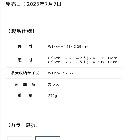
発売日：2023年7月7日
【製品仕様】
外寸
W146×Ｈ196×Ｄ25ｍｍ
(インナーフレームあり)：W113×H164㎜
窓寸
(インナーフレームなし)：W121×H173㎜
最大収納サイズ
W127×H178㎜
前面板
ガラス
重量
272g
【カラー選択】