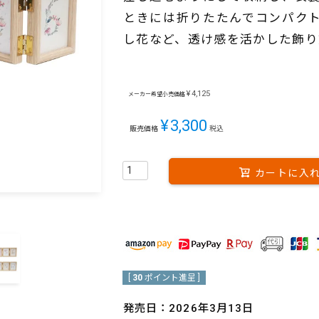
ときには折りたたんでコンパク
し花など、透け感を活かした飾り
¥
4,125
メーカー希望小売価格
¥
3,300
販売価格
税込
カートに入
[
30
ポイント進呈 ]
発売日：2026年3月13日