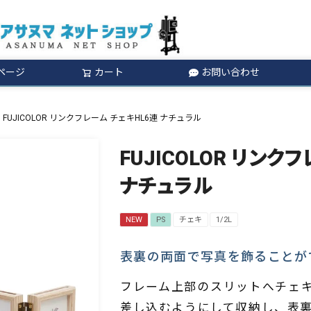
ページ
カート
お問い合わせ
検索
FUJICOLOR リンクフレーム チェキHL6連 ナチュラル
FUJICOLOR リンク
ナチュラル
NEW
PS
チェキ
1/2L
表裏の両面で写真を飾ることが
フレーム上部のスリットへチェ
差し込むようにして収納し、表裏