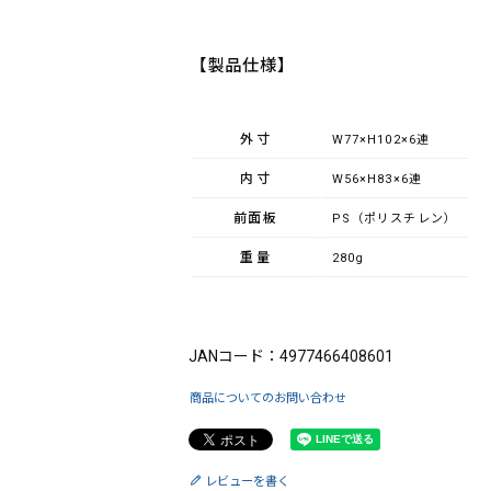
【製品仕様】
外寸
W77×H102×6連
内寸
W56×H83×6連
前面板
PS（ポリスチレン）
重量
280g
ブランド：FUJICOLOR（フジカラー）
JANコード：4977466408601
商品についてのお問い合わせ
レビューを書く