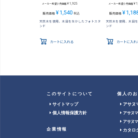
¥
1,925
¥
1
メーカー希望小売価格
メーカー希望小売価格
¥
1,540
¥
1,18
販売価格
税込
販売価格
天然木を使用、木目を生かしたフォトスタ
天然木を使用、木目
ンド
ンド
カートに入れる
カートに入れ
このサイトについて
個人のお
サイトマップ
アサヌ
個人情報保護方針
アサヌ
アサヌ
企業情報
カタロ