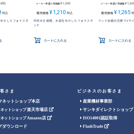
,485
¥
1,540
¥
1,65
メーカー希望小売価格
メーカー希望小売価格
8
¥
1,210
¥
1,265
税込
販売価格
税込
販売価格
を生かしたフォトスタ
天然木を使用、木目を生かしたフォトスタ
マット台紙の交換で3サ
ンド
る
カートに入れる
カートに入れる
客さま
ビジネスのお客さま
マネットショップ本店
産業機材事業部
楽天市場店
サンキダイレクトショップ
マネットショップ
Amazon店
ISO14001認証取得
マネットショップ
グダウンロード
FlashTrade