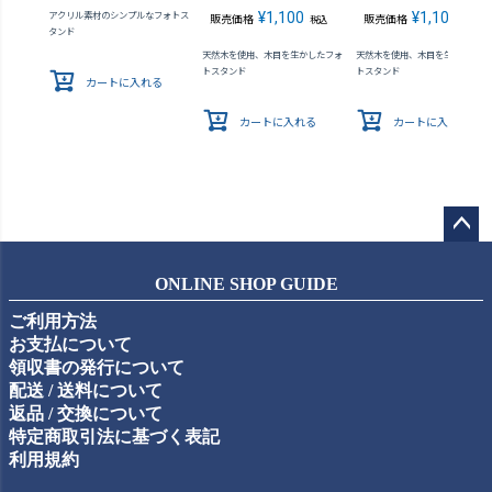
¥
1,100
¥
1,100
アクリル素材のシンプルなフォトス
販売価格
販売価格
税込
税込
タンド
天然木を使用、木目を生かしたフォ
天然木を使用、木目を生かしたフ
トスタンド
トスタンド
カートに入れる
カートに入れる
カートに入れる
ペー
ジト
ONLINE SHOP GUIDE
ップ
ご利用方法
へ
お支払について
領収書の発行について
配送 / 送料について
返品 / 交換について
特定商取引法に基づく表記
利用規約