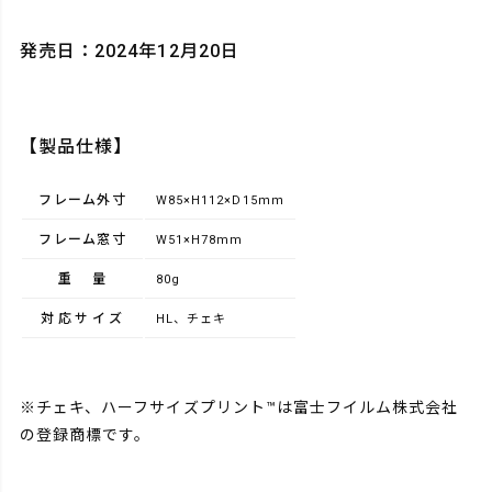
発売日：2024年12月20日
【製品仕様】
フレーム外寸
W85×H112×D15ｍｍ
フレーム窓寸
W51×H78mm
重量
80g
対応サイズ
HL、チェキ
※チェキ、ハーフサイズプリント™は富士フイルム株式会社
の登録商標です。