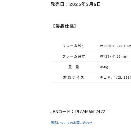
発売日：2026年3月6日
【製品仕様】
フレーム外寸
W155×H197×D1
フレーム窓寸
W123×H165mm
重量
350g
対応サイズ
チェキ、1/2L 89
ブランド：FUJICOLOR（フジカラー）
JANコード：4977466507472
商品についてのお問い合わせ