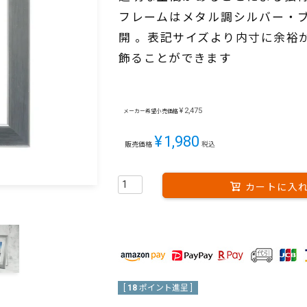
フレームはメタル調シルバー・ブロ
開 。表記サイズより内寸に余裕
飾ることができます
¥
2,475
メーカー希望小売価格
¥
1,980
販売価格
税込
カートに入
[
18
ポイント進呈 ]