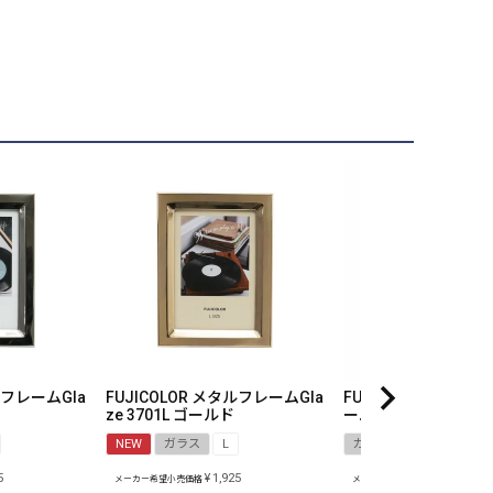
ルフレームGla
FUJICOLOR メタルフレームGla
FUJICOLOR メタ
ze 3701L ゴールド
ーム3503L ゴールド
NEW
ガラス
L
ガラス
L
5
¥
1,925
¥
1,485
メーカー希望小売価格
メーカー希望小売価格