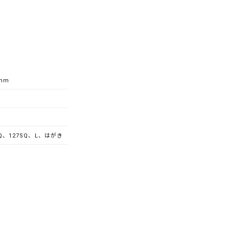
5mm
SQ、127SQ、L、はがき