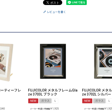
レビューを書く
 フローティーフレ
FUJICOLOR メタルフレームGla
FUJICOLOR メタ
ze 3703L ブラック
ze 3702L シルバー
NEW
ガラス
L
NEW
ガラス
L
,540
¥
1,925
¥
1,92
メーカー希望小売価格
メーカー希望小売価格