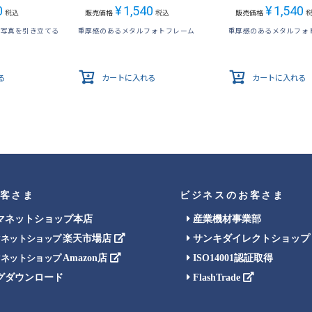
0
¥
1,540
¥
1,540
税込
販売価格
税込
販売価格
が写真を引き立てる
重厚感のあるメタルフォトフレーム
重厚感のあるメタルフォ
る
カートに入れる
カートに入れる
客さま
ビジネスのお客さま
マネットショップ本店
産業機材事業部
楽天市場店
サンキダイレクトショップ
マネットショップ
Amazon店
ISO14001認証取得
マネットショップ
グダウンロード
FlashTrade