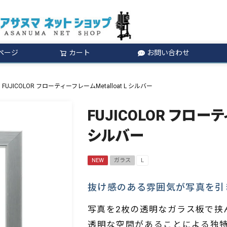
ページ
カート
お問い合わせ
検索
FUJICOLOR フローティーフレームMetalloat L シルバー
FUJICOLOR フローテ
シルバー
NEW
ガラス
L
抜け感のある雰囲気が写真を引
写真を2枚の透明なガラス板で挟
透明な空間があることによる独