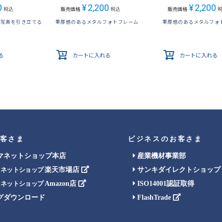
0
¥
2,200
¥
2,200
税込
販売価格
税込
販売価格
が写真を引き立てる
重厚感のあるメタルフォトフレーム
重厚感のあるメタルフォ
る
カートに入れる
カートに入れる
客さま
ビジネスのお客さま
マネットショップ本店
産業機材事業部
楽天市場店
サンキダイレクトショップ
マネットショップ
Amazon店
ISO14001認証取得
マネットショップ
グダウンロード
FlashTrade