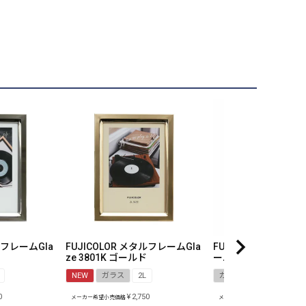
ルフレームGla
FUJICOLOR メタルフレームGla
FUJICOLOR メタ
ze 3801K ゴールド
ーム3603K ゴールド
NEW
ガラス
2L
ガラス
2L
0
¥
2,750
¥
2,090
メーカー希望小売価格
メーカー希望小売価格