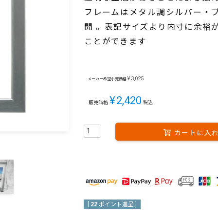
フレームはメタル調シルバー・ブロ
開 。表記サイズより内寸に余裕
ことができます
¥
3,025
メーカー希望小売価格
¥
2,420
販売価格
税込
カートに入
[
22
ポイント進呈 ]