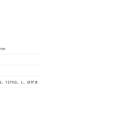
5mm
SQ、127SQ、L、はがき