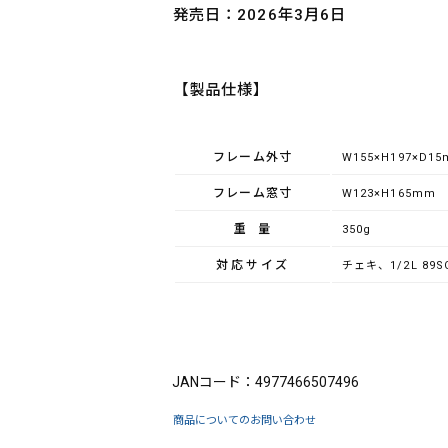
発売日：2026年3月6日
【製品仕様】
フレーム外寸
W155×H197×D1
フレーム窓寸
W123×H165mm
重量
350g
対応サイズ
チェキ、1/2L 89
ブランド：FUJICOLOR（フジカラー）
JANコード：4977466507496
商品についてのお問い合わせ