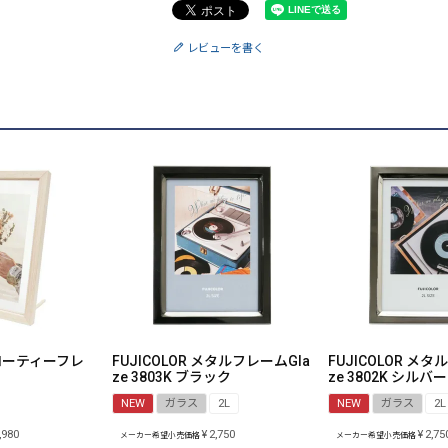
レビューを書く
 フローティーフレ
FUJICOLOR メタルフレームGla
FUJICOLOR メタ
ze 3803K ブラック
ze 3802K シルバー
NEW
ガラス
2L
NEW
ガラス
2L
,980
¥
2,750
¥
2,75
メーカー希望小売価格
メーカー希望小売価格