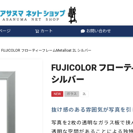
ページ
カート
お問い合わせ
検索
FUJICOLOR フローティーフレームMetalloat 2L シルバー
FUJICOLOR フローテ
シルバー
NEW
ガラス
2L
抜け感のある雰囲気が写真を引
写真を2枚の透明なガラス板で挟
透明な空間があることによる独