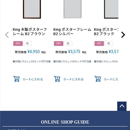
King 木製ポスターフ
King ポスターフレーム
King ポスターフレー
レーム B2 ブラウン
B2 シルバー
B2 ブラック
PET
B2
PET
B2
PET
B2
¥
4,950
¥
3,575
¥
3,575
販売価格
販売価格
販売価格
税込
税込
税込
展示物にやさしいUVカットPET仕様
展示物にやさしいUVカットPET仕様
展示物にやさしいUVカットPET仕
カートに入れる
カートに入れる
カートに入れる
ペー
ジト
ONLINE SHOP GUIDE
ップ