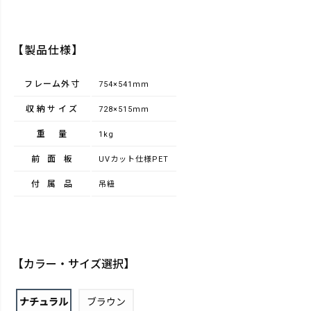
【製品仕様】
フレーム外寸
754×541ｍｍ
収納サイズ
728×515ｍｍ
重量
1kg
前面板
UVカット仕様PET
付属品
吊紐
【カラー・サイズ選択】
ナチュラル
ブラウン