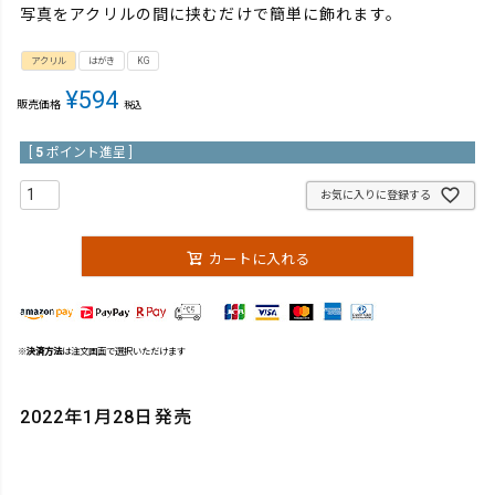
写真をアクリルの間に挟むだけで簡単に飾れます。
アクリル
はがき
KG
¥
594
販売価格
税込
[
5
ポイント進呈 ]
お気に入りに登録する
カートに入れる
※
決済方法
は注文画面で選択いただけます
2022年1月28日発売