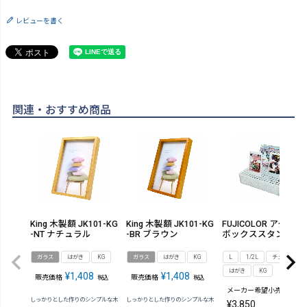
レビューを書く
関連・おすすめ商品
King 木製額 JK101-KG
King 木製額 JK101-KG
FUJICOLOR アクリル
-NT ナチュラル
-BR ブラウン
ボックススタンド
ガラス
はがき
KG
ガラス
はがき
KG
L
1/2L
チェキ
はがき
KG
¥
1,408
¥
1,408
販売価格
販売価格
税込
税込
メーカー希望小売価格
しっかりとした作りのシンプルな木
しっかりとした作りのシンプルな木
¥
3,850