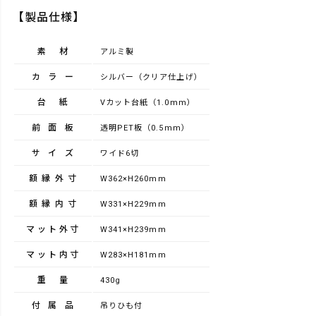
【製品仕様】
素材
アルミ製
カラー
シルバー（クリア仕上げ）
台紙
Vカット台紙（1.0mm）
前面板
透明PET板（0.5mm）
サイズ
ワイド6切
額縁外寸
W362×H260mm
額縁内寸
W331×H229mm
マット外寸
W341×H239mm
マット内寸
W283×H181mm
重量
430g
付属品
吊りひも付