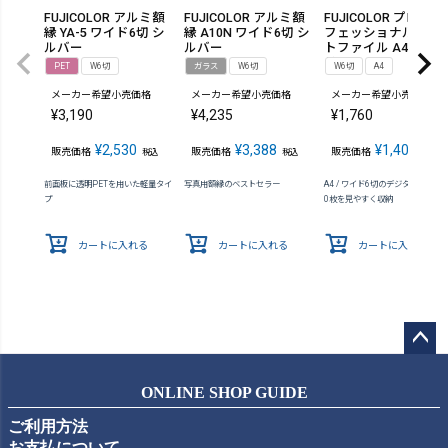
FUJICOLOR アルミ額
FUJICOLOR アルミ額
FUJICOLOR プロ
縁 YA-5 ワイド6切 シ
縁 A10N ワイド6切 シ
フェッショナルプリ
ルバー
ルバー
トファイル A4・ワイ
ド6切
PET
W6切
ガラス
W6切
W6切
A4
メーカー希望小売価格
メーカー希望小売価格
メーカー希望小売価格
¥
3,190
¥
4,235
¥
1,760
¥
2,530
¥
3,388
¥
1,402
販売価格
販売価格
販売価格
税込
税込
税込
前面板に透明PETを用いた軽量タイ
写真用額縁のベストセラー
A4 / ワイド6切のデジタルプリン
プ
0枚を見やすく収納
カートに入れる
カートに入れる
カートに入れる
ペー
ジト
ONLINE SHOP GUIDE
ップ
ご利用方法
へ
お支払について