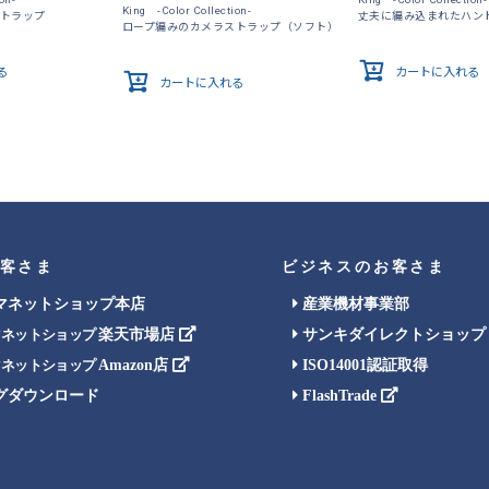
King -Color Collection-
ストラップ
丈夫に編み込まれたハン
ロープ編みのカメラストラップ（ソフト）
る
カートに入れる
カートに入れる
客さま
ビジネスのお客さま
マネットショップ本店
産業機材事業部
楽天市場店
サンキダイレクトショップ
マネットショップ
Amazon店
ISO14001認証取得
マネットショップ
グダウンロード
FlashTrade