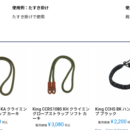
使用例：たすき掛け
使
たすき掛けで使用
肩
8H KA クライミン
King CCRS108S KH クライミン
King CCHS BK
ップ カーキ
グロープストラップ ソフト カ
プ ブラック
ーキ
0
¥
2,200
税込
販売価格
¥
3,080
販売価格
税込
on-
King -Color Collection-