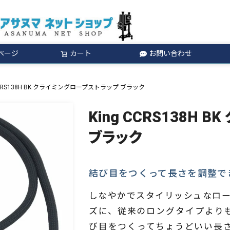
ページ
カート
お問い合わせ
検索
 CCRS138H BK クライミングロープストラップ ブラック
King CCRS138H
ブラック
結び目をつくって長さを調整で
しなやかでスタイリッシュなロープ
ズに、従来のロングタイプよりも
び目をつくってちょうどいい長