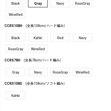
Black
Gray
Navy
RoseGray
WineRed
CCRS108H
(全長108cm/ハード編み）
Black
Kahki
Red
Navy
RoseGray
WineRed
CCRS78H
(全長78cm/ハード編み）
Gray
Navy
RoseGray
WineRed
CCRS108S
(全長108cm/ソフト編み）
Kahki