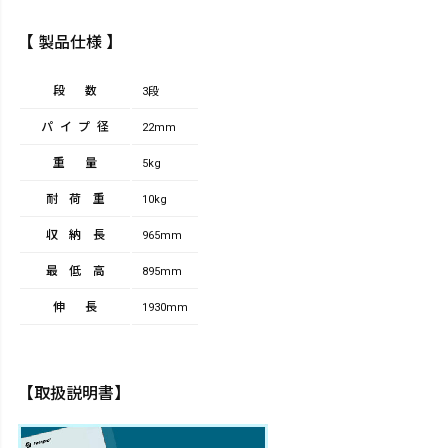
【 製品仕様 】
段数
3段
パイプ径
22mm
重量
5kg
耐荷重
10kg
収納長
965mm
最低高
895mm
伸長
1930mm
【取扱説明書】