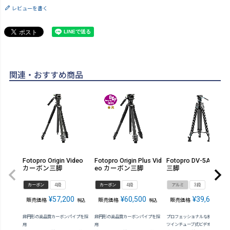
レビューを書く
関連・おすすめ商品
Fotopro Origin Video
Fotopro Origin Plus Vid
Fotopro DV-5A ビデ
カーボン三脚
eo カーボン三脚
三脚
カーボン
4段
カーボン
4段
アルミ
3段
¥
57,200
¥
60,500
¥
39,600
販売価格
販売価格
販売価格
税込
税込
税込
非円形の高品質カーボンパイプを採
非円形の高品質カーボンパイプを採
プロフェッショナルな機能を備え
用
用
ツインチューブ式ビデオ三脚