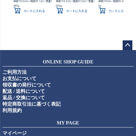
伸長153.6cm / 縮長49.1cm / 質量1
伸長153.5cm / 縮長50.5cm / 質量1
伸長193cm / 縮長96.5cm / 質量5
480g
660g
0g
カートに入れる
カートに入れる
カートに入れる
ペー
ジト
ONLINE SHOP GUIDE
ップ
ご利用方法
へ
お支払について
領収書の発行について
配送 / 送料について
返品 / 交換について
特定商取引法に基づく表記
利用規約
MY PAGE
マイページ