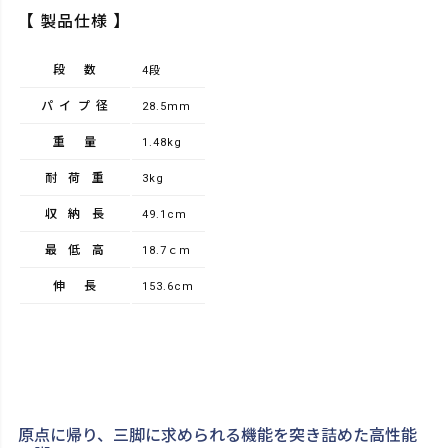
【 製品仕様 】
段数
4段
パイプ径
28.5mm
重量
1.48kg
耐荷重
3kg
収納長
49.1cm
最低高
18.7ｃm
伸長
153.6cm
原点に帰り、三脚に求められる機能を突き詰めた高性能