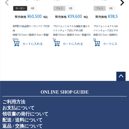
カーボン
4段
アルミ
3段
アルミ
3段
¥
60,500
¥
39,600
¥
38,500
販売価格
販売価格
販売価格
税込
税込
税込
非円形の高品質カーボンパイプを採
プロフェッショナルな機能を備えた
プロフェッショナルな機能を備え
用
ツインチューブ式ビデオ三脚
ツインチューブ式ビデオ三脚
伸長153.5cm / 縮長50.5cm / 質量1
伸長193cm / 縮長96.5cm / 質量500
伸長182.5cm / 縮長89cm / 質量4
660g
0g
0g
カートに入れる
カートに入れる
カートに入れる
ペー
ジト
ONLINE SHOP GUIDE
ップ
ご利用方法
へ
お支払について
領収書の発行について
配送 / 送料について
返品 / 交換について