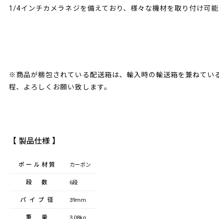
1/4インチカメラネジを備えており、様々な機材を取り付け可能
※商品が梱包されている配送箱は、輸入時の輸送箱を兼ねてい
程、よろしくお願い致します。
【 製品仕様 】
ポール材質
カーボン
段数
6段
パイプ径
39mm
重量
3.08kg