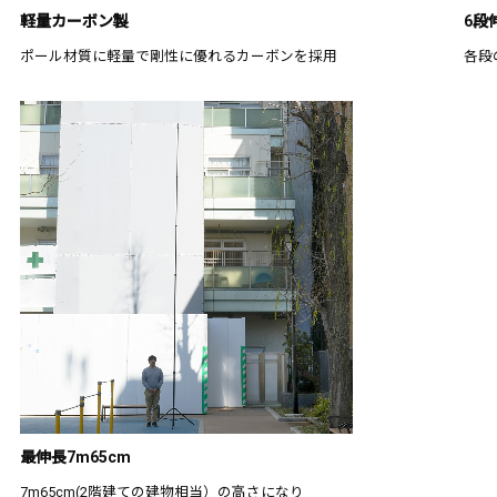
軽量カーボン製
6段
ポール材質に軽量で剛性に優れるカーボンを採用
各段
最伸長7m65cm
7m65cm(2階建ての建物相当）の高さになり