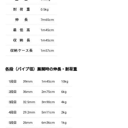
耐荷重
0.5kg
伸長
7m65cm
最低高
1m45cm
収納長
1m45cm
収納ケース長
1m57cm
各段（パイプ径）展開時の伸長・耐荷重
1段目
39mm
1m45cm
10kg
2段目
36mm
2m75cm
6kg
3段目
32.5mm
3m90cm
4kg
4段目
29.2mm
5m11cm
2kg
5段目
26mm
6m36cm
1kg