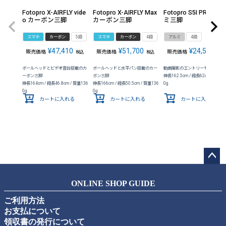
Fotopro X-AIRFLY vide
Fotopro X-AIRFLY Max
Fotopro S5I PRO アル
o カーボン三脚
カーボン三脚
ミ三脚
スマホ
カーボン
5段
スマホ
カーボン
4段
アルミ
4段
¥
47,410
¥
51,700
¥
24,530
販売価格
販売価格
販売価格
税込
税込
税込
ボールヘッドとビデオ雲台搭載のカ
ボールヘッドと水平パン搭載のカー
動画撮影のエントリーモデル
ーボン三脚
ボン三脚
伸長162.5cm / 縮長62cm / 質量1
伸長164cm / 縮長46.8cm / 質量136
伸長166cm / 縮長50.5cm / 質量136
0g
0g
0g
カートに入れる
カートに入れる
カートに入れる
ペー
ジト
ONLINE SHOP GUIDE
ップ
ご利用方法
へ
お支払について
領収書の発行について