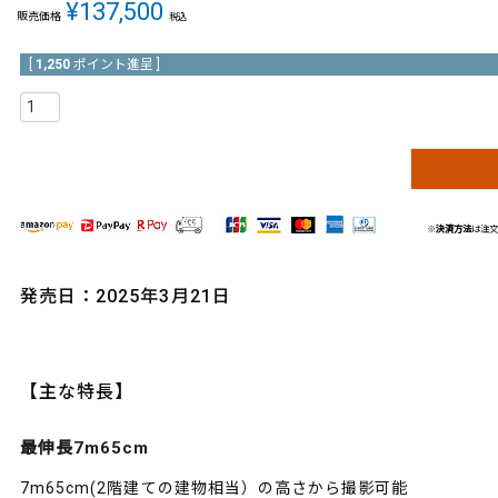
¥
137,500
販売価格
税込
[
1,250
ポイント進呈 ]
※
決済方法
は注
発売日：2025年3月21日
【主な特長】
最伸長7m65cm
7m65cm(2階建ての建物相当）の高さから撮影可能