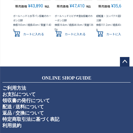
¥
43,890
¥
47,410
¥
35,640
販売価格
販売価格
販売価格
税込
税込
税込
ボールヘッドと水平パン搭載のカー
ボールヘッドとビデオ雲台搭載のカ
超軽量・コンパクト設計のカーボ
ボン三脚
ーボン三脚
三脚
伸長160cm / 縮長43cm / 質量1140
伸長164cm / 縮長46.8cm / 質量136
伸長151.2cm / 縮長40cm / 質量8
g
0g
g
カートに入れる
カートに入れる
カートに入れる
ペー
ジト
ONLINE SHOP GUIDE
ップ
ご利用方法
へ
お支払について
領収書の発行について
配送 / 送料について
返品 / 交換について
特定商取引法に基づく表記
利用規約