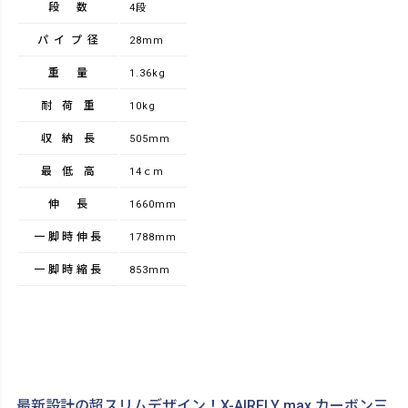
段数
4段
パイプ径
28mm
重量
1.36kg
耐荷重
10kg
収納長
505mm
最低高
14ｃm
伸長
1660mm
一脚時伸長
1788mm
一脚時縮長
853mm
最新設計の超スリムデザイン！X-AIRFLY max カーボン三